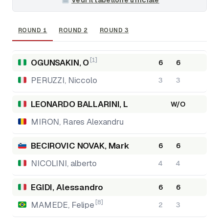
ROUND 1
ROUND 2
ROUND 3
[1]
OGUNSAKIN, O
6
6
PERUZZI, Niccolo
3
3
LEONARDO BALLARINI, L
W/O
MIRON, Rares Alexandru
BECIROVIC NOVAK, Mark
6
6
NICOLINI, alberto
4
4
EGIDI, Alessandro
6
6
[8]
MAMEDE, Felipe
2
3