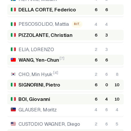
DELLA CORTE, Federico
6
6
PESCOSOLIDO, Mattia
4
4
RIT.
PIZZOLANTE, Christian
6
3
ELIA, LORENZO
2
3
[7]
WANG, Yen-Chun
6
6
[4]
CHO, Min Hyuk
2
6
8
SIGNORINI, Pietro
6
0
10
BOI, Giovanni
6
4
10
GLAUSER, Moritz
4
6
4
CUSTODIO WAGNER, Diego
2
6
5