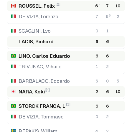
[2]
ROUSSEL, Felix
7
6
7
10
DE VIZIA, Lorenzo
6
7
6
2
SCAGLINI, Lyo
0
1
LACIS, Richard
6
6
LINO, Carlos Eduardo
6
6
TRIVUNAC, Mihailo
1
2
BARBALACO, Edoardo
6
0
5
[6]
NARA, Koki
2
6
10
[3]
STORCK FRANCA, L
6
6
DE VIZIA, Tommaso
0
2
REPAKIS, William
4
2