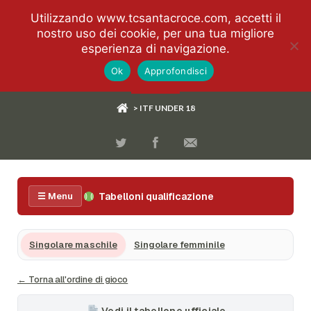
Utilizzando www.tcsantacroce.com, accetti il
nostro uso dei cookie, per una tua migliore
esperienza di navigazione.
Ok
Approfondisci
> ITF UNDER 18
Tabelloni qualificazione
☰ Menu
Singolare maschile
Singolare femminile
← Torna all'ordine di gioco
Vedi il tabellone ufficiale