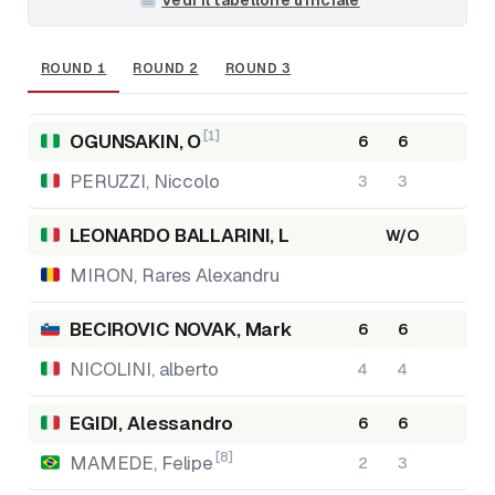
ROUND 1
ROUND 2
ROUND 3
[1]
OGUNSAKIN, O
6
6
PERUZZI, Niccolo
3
3
LEONARDO BALLARINI, L
W/O
MIRON, Rares Alexandru
BECIROVIC NOVAK, Mark
6
6
NICOLINI, alberto
4
4
EGIDI, Alessandro
6
6
[8]
MAMEDE, Felipe
2
3