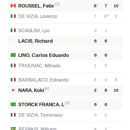
[2]
ROUSSEL, Felix
7
6
7
10
DE VIZIA, Lorenzo
6
7
6
2
SCAGLINI, Lyo
0
1
LACIS, Richard
6
6
LINO, Carlos Eduardo
6
6
TRIVUNAC, Mihailo
1
2
BARBALACO, Edoardo
6
0
5
[6]
NARA, Koki
2
6
10
[3]
STORCK FRANCA, L
6
6
DE VIZIA, Tommaso
0
2
REPAKIS, William
4
2