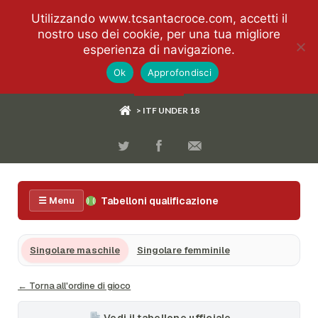
Utilizzando www.tcsantacroce.com, accetti il
nostro uso dei cookie, per una tua migliore
esperienza di navigazione.
Ok
Approfondisci
> ITF UNDER 18
Tabelloni qualificazione
☰ Menu
Singolare maschile
Singolare femminile
← Torna all'ordine di gioco
Vedi il tabellone ufficiale