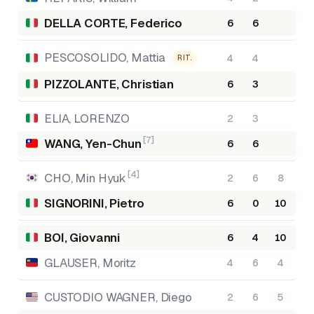
DELLA CORTE, Federico
6
6
PESCOSOLIDO, Mattia
4
4
RIT.
PIZZOLANTE, Christian
6
3
ELIA, LORENZO
2
3
[7]
WANG, Yen-Chun
6
6
[4]
CHO, Min Hyuk
2
6
8
SIGNORINI, Pietro
6
0
10
BOI, Giovanni
6
4
10
GLAUSER, Moritz
4
6
4
CUSTODIO WAGNER, Diego
2
6
5