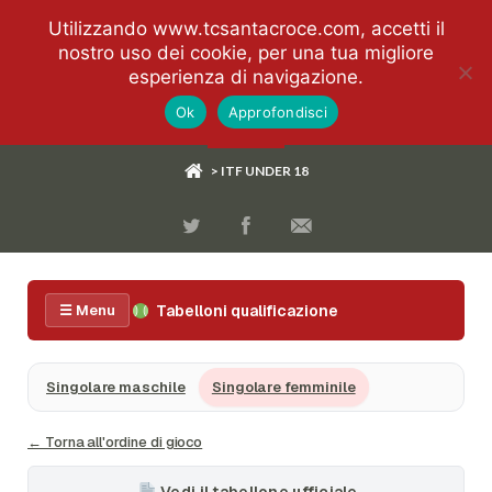
Utilizzando www.tcsantacroce.com, accetti il
nostro uso dei cookie, per una tua migliore
esperienza di navigazione.
Ok
Approfondisci
> ITF UNDER 18
Tabelloni qualificazione
☰ Menu
Singolare maschile
Singolare femminile
← Torna all'ordine di gioco
Vedi il tabellone ufficiale