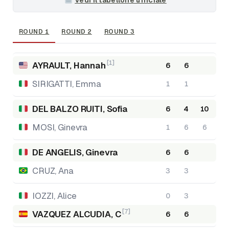
ROUND 1
ROUND 2
ROUND 3
[1]
AYRAULT, Hannah
6
6
SIRIGATTI, Emma
1
1
DEL BALZO RUITI, Sofia
6
4
10
MOSI, Ginevra
1
6
6
DE ANGELIS, Ginevra
6
6
CRUZ, Ana
3
3
IOZZI, Alice
0
3
[7]
VAZQUEZ ALCUDIA, C
6
6