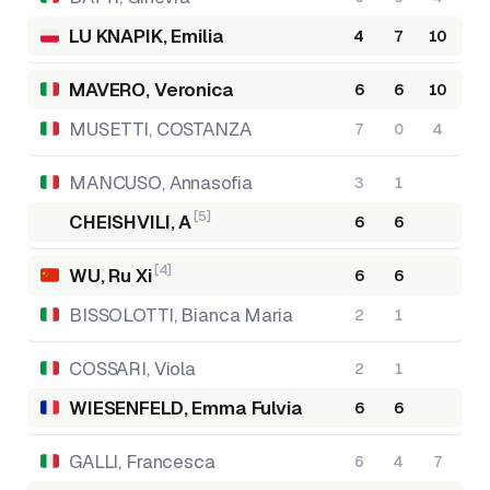
LU KNAPIK, Emilia
4
7
10
MAVERO, Veronica
6
6
10
MUSETTI, COSTANZA
7
0
4
MANCUSO, Annasofia
3
1
[5]
CHEISHVILI, A
6
6
[4]
WU, Ru Xi
6
6
BISSOLOTTI, Bianca Maria
2
1
COSSARI, Viola
2
1
WIESENFELD, Emma Fulvia
6
6
GALLI, Francesca
6
4
7