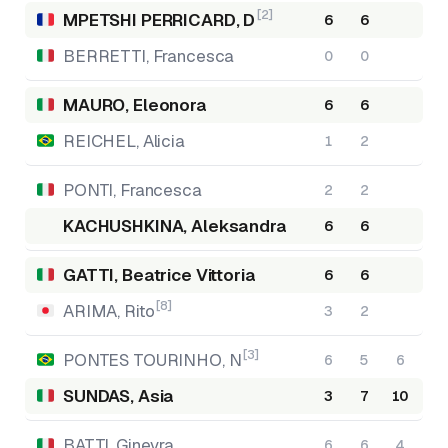
[2]
MPETSHI PERRICARD, D
6
6
BERRETTI, Francesca
0
0
MAURO, Eleonora
6
6
REICHEL, Alicia
1
2
PONTI, Francesca
2
2
KACHUSHKINA, Aleksandra
6
6
GATTI, Beatrice Vittoria
6
6
[8]
ARIMA, Rito
3
2
[3]
PONTES TOURINHO, N
6
5
6
SUNDAS, Asia
3
7
10
BATTI, Ginevra
6
6
4