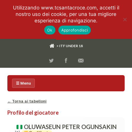
Utilizzando www.tcsantacroce.com, accetti il
nostro uso dei cookie, per una tua migliore
esperienza di navigazione.
Ok
Approfondisci
> ITF UNDER 18
☰ Menu
← Torna ai tabelloni
Profilo del giocatore
OLUWASEUN PETER OGUNSAKIN