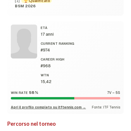
[1]
Qualificato
BSM 2026
ETÀ
17 anni
CURRENT RANKING
#974
CAREER HIGH
#968
WTN
15,42
58%
7V – 5S
WIN RATE
Apri il profilo completo su itftennis.com →
Fonte: ITF Tennis
Percorso nel torneo