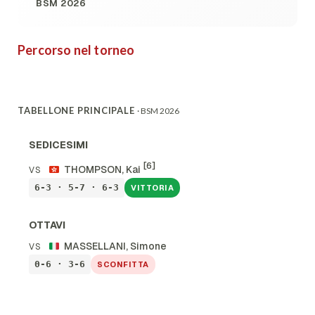
BSM 2026
Percorso nel torneo
TABELLONE PRINCIPALE
· BSM 2026
SEDICESIMI
[6]
THOMPSON, Kai
VS
6-3 · 5-7 · 6-3
VITTORIA
OTTAVI
MASSELLANI, Simone
VS
0-6 · 3-6
SCONFITTA