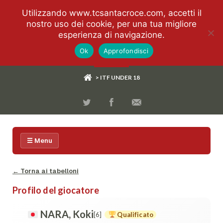
Utilizzando www.tcsantacroce.com, accetti il
nostro uso dei cookie, per una tua migliore
esperienza di navigazione.
Ok
Approfondisci
> ITF UNDER 18
☰ Menu
← Torna ai tabelloni
Profilo del giocatore
NARA, Koki
[6]
Qualificato