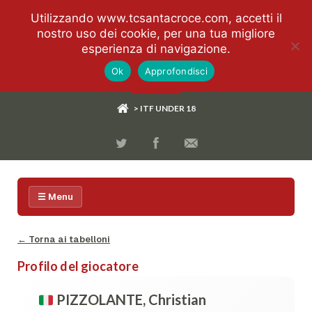
Utilizzando www.tcsantacroce.com, accetti il
nostro uso dei cookie, per una tua migliore
esperienza di navigazione.
Ok
Approfondisci
> ITF UNDER 18
☰ Menu
← Torna ai tabelloni
Profilo del giocatore
PIZZOLANTE, Christian