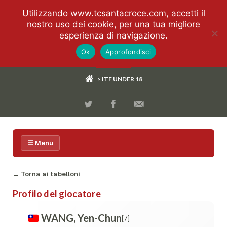
Utilizzando www.tcsantacroce.com, accetti il
nostro uso dei cookie, per una tua migliore
esperienza di navigazione.
Ok
Approfondisci
> ITF UNDER 18
☰ Menu
← Torna ai tabelloni
Profilo del giocatore
WANG, Yen-Chun
[7]