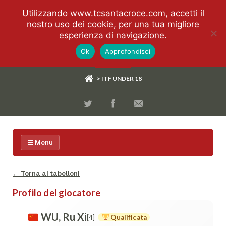
Utilizzando www.tcsantacroce.com, accetti il
nostro uso dei cookie, per una tua migliore
esperienza di navigazione.
Ok
Approfondisci
> ITF UNDER 18
☰ Menu
← Torna ai tabelloni
Profilo del giocatore
WU, Ru Xi
[4]
Qualificata