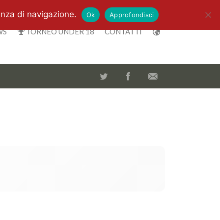
enza di navigazione.
Ok
Approfondisci
WS
TORNEO UNDER 18
CONTATTI