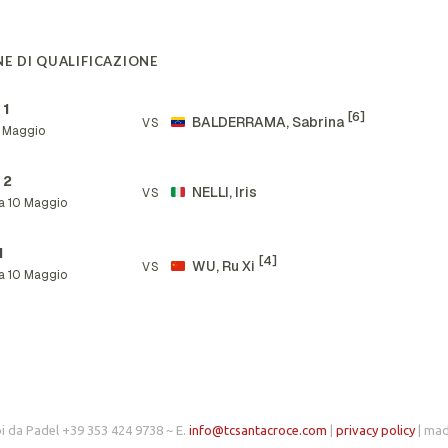
E DI QUALIFICAZIONE
 1
[6]
BALDERRAMA, Sabrina
VS
 Maggio
 2
NELLI, Iris
VS
a 10 Maggio
I
[4]
WU, Ru Xi
VS
a 10 Maggio
i da Padel +39 353 424 9738 ~ E.
info@tcsantacroce.com
|
privacy policy
| ma