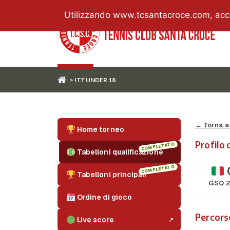
Utilizzando www.tcsantacroce.com, accett
> ITF UNDER 18
← Torna ai
Home torneo
Profilo 
COMPLETATO
Tabelloni qualificazione
COMPLETATO
Tabelloni principali
GSQ 
Ordine di gioco
Percors
Live score