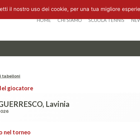
i il nostro uso dei cookie, per una tua migliore esperi
HOME
CHI SIAMO
SCUOLA TENNIS
NE
 tabelloni
del giocatore
GUERRESCO, Lavinia
2026
o nel torneo