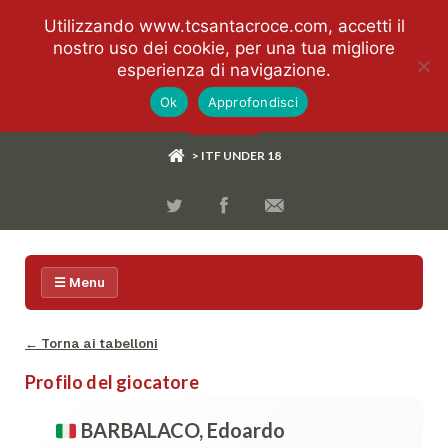
Utilizzando www.tcsantacroce.com, accetti il
nostro uso dei cookie, per una tua migliore
esperienza di navigazione.
Ok
Approfondisci
> ITF UNDER 18
☰ Menu
← Torna ai tabelloni
Profilo del giocatore
BARBALACO, Edoardo