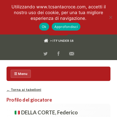
Utilizzando www.tcsantacroce.com, accetti il
nostro uso dei cookie, per una tua migliore
esperienza di navigazione.
Ok
Approfondisci
> ITF UNDER 18
☰ Menu
← Torna ai tabelloni
Profilo del giocatore
DELLA CORTE, Federico