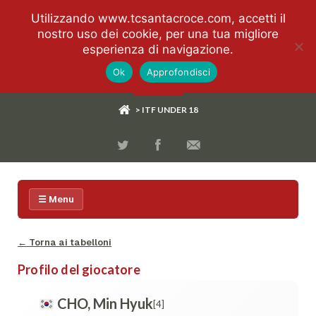
Utilizzando www.tcsantacroce.com, accetti il
nostro uso dei cookie, per una tua migliore
esperienza di navigazione.
Ok
Approfondisci
> ITF UNDER 18
☰ Menu
← Torna ai tabelloni
Profilo del giocatore
CHO, Min Hyuk
[4]