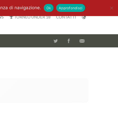
enza di navigazione.
Ok
Approfondisci
WS
TORNEO UNDER 18
CONTATTI