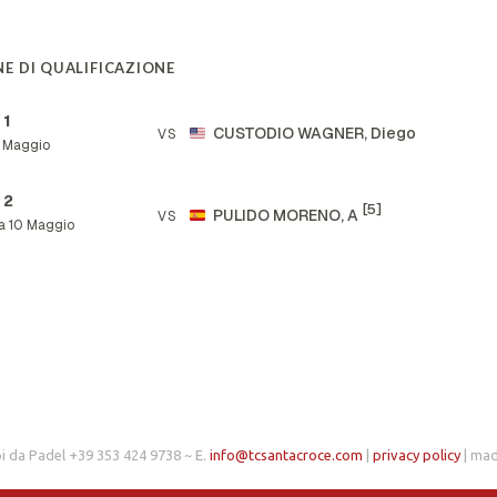
E DI QUALIFICAZIONE
 1
CUSTODIO WAGNER, Diego
VS
 Maggio
 2
[5]
PULIDO MORENO, A
VS
a 10 Maggio
i da Padel +39 353 424 9738 ~ E.
info@tcsantacroce.com
|
privacy policy
| ma