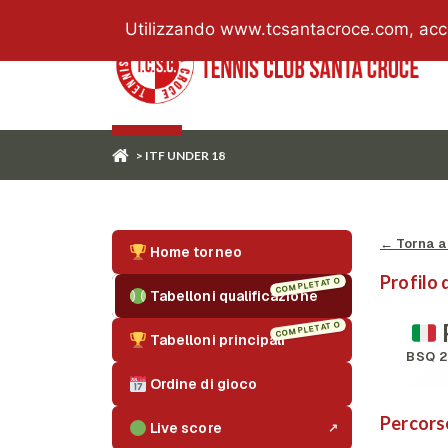
Utilizzando www.tcsantacroce.com, accett
> ITF UNDER 18
← Torna ai
Home torneo
Profilo 
COMPLETATO
Tabelloni qualificazione
COMPLETATO
Tabelloni principali
BSQ 
Ordine di gioco
Percors
Live score