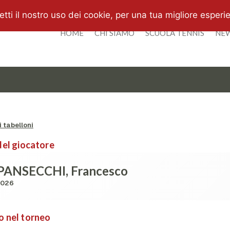
i il nostro uso dei cookie, per una tua migliore esperi
HOME
CHI SIAMO
SCUOLA TENNIS
NE
 tabelloni
del giocatore
PANSECCHI, Francesco
2026
o nel torneo