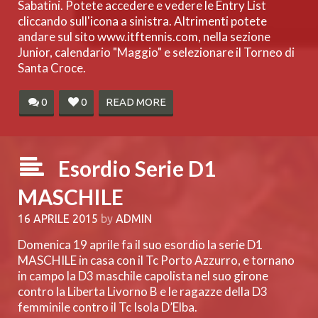
Sabatini. Potete accedere e vedere le Entry List
cliccando sull'icona a sinistra. Altrimenti potete
andare sul sito www.itftennis.com, nella sezione
Junior, calendario "Maggio" e selezionare il Torneo di
Santa Croce.
0
0
READ MORE
Esordio Serie D1
MASCHILE
16 APRILE 2015
by
ADMIN
Domenica 19 aprile fa il suo esordio la serie D1
MASCHILE in casa con il Tc Porto Azzurro, e tornano
in campo la D3 maschile capolista nel suo girone
contro la Liberta Livorno B e le ragazze della D3
femminile contro il Tc Isola D’Elba.