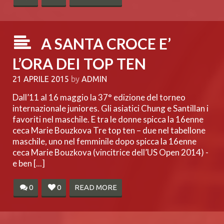
A SANTA CROCE E’
L’ORA DEI TOP TEN
21 APRILE 2015
by
ADMIN
Dall’11 al 16 maggio la 37° edizione del torneo
internazionale juniores. Gli asiatici Chung e Santillan i
favoriti nel maschile. E tra le donne spicca la 16enne
ceca Marie Bouzkova Tre top ten – due nel tabellone
maschile, uno nel femminile dopo spicca la 16enne
ceca Marie Bouzkova (vincitrice dell’US Open 2014) -
e ben [...]
0
0
READ MORE