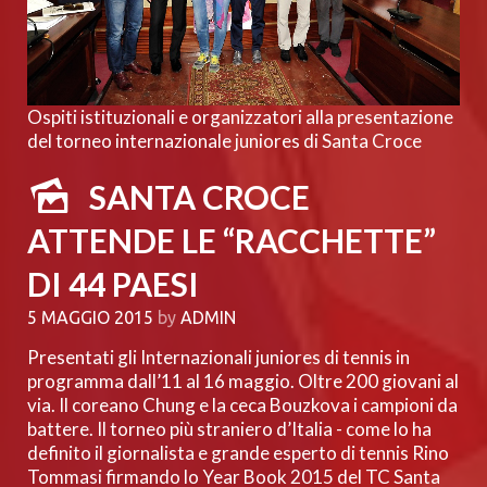
Ospiti istituzionali e organizzatori alla presentazione
del torneo internazionale juniores di Santa Croce
SANTA CROCE
ATTENDE LE “RACCHETTE”
DI 44 PAESI
5 MAGGIO 2015
by
ADMIN
Presentati gli Internazionali juniores di tennis in
programma dall’11 al 16 maggio. Oltre 200 giovani al
via. Il coreano Chung e la ceca Bouzkova i campioni da
battere. Il torneo più straniero d’Italia - come lo ha
definito il giornalista e grande esperto di tennis Rino
Tommasi firmando lo Year Book 2015 del TC Santa