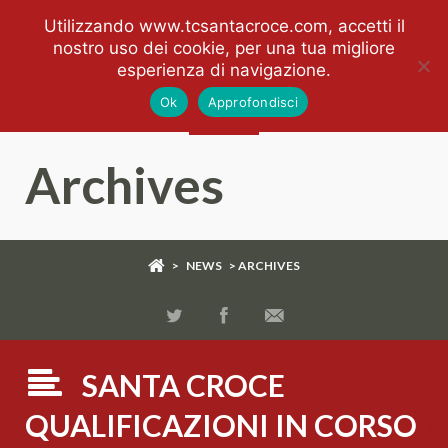
Utilizzando www.tcsantacroce.com, accetti il
nostro uso dei cookie, per una tua migliore
esperienza di navigazione.
Ok
Approfondisci
Archives
>
NEWS
> ARCHIVES
SANTA CROCE
QUALIFICAZIONI IN CORSO