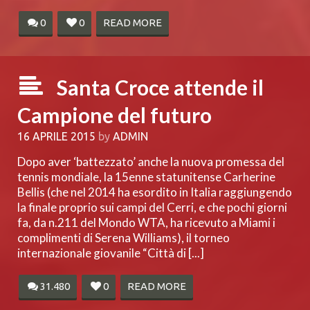
0
0
READ MORE
Santa Croce attende il
Campione del futuro
16 APRILE 2015
by
ADMIN
Dopo aver ‘battezzato’ anche la nuova promessa del
tennis mondiale, la 15enne statunitense Carherine
Bellis (che nel 2014 ha esordito in Italia raggiungendo
la finale proprio sui campi del Cerri, e che pochi giorni
fa, da n.211 del Mondo WTA, ha ricevuto a Miami i
complimenti di Serena Williams), il torneo
internazionale giovanile “Città di [...]
31.480
0
READ MORE