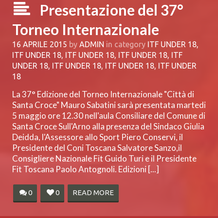
Presentazione del 37°
Torneo Internazionale
16 APRILE 2015
by
ADMIN
in category
ITF UNDER 18
,
ITF UNDER 18
,
ITF UNDER 18
,
ITF UNDER 18
,
ITF
UNDER 18
,
ITF UNDER 18
,
ITF UNDER 18
,
ITF UNDER
18
La 37° Edizione del Torneo Internazionale "Città di
Santa Croce" Mauro Sabatini sarà presentata martedi
5 maggio ore 12.30 nell'aula Consiliare del Comune di
Santa Croce Sull'Arno alla presenza del Sindaco Giulia
Deidda, l'Assessore allo Sport Piero Conservi, il
Presidente del Coni Toscana Salvatore Sanzo,il
Consigliere Nazionale Fit Guido Turi e il Presidente
Fit Toscana Paolo Antognoli. Edizioni [...]
0
0
READ MORE