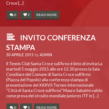
Croce [...]
0
2
READ MORE
INVITO CONFERENZA
STAMPA
30 APRILE 2015
by
ADMIN
Il Tennis Club Santa Croce sull’Arno è lieto di invitarLa
martedì 5 maggio 2015 alle ore 12.30 presso la Sala
Consiliare del Comune di Santa Croce sull’Arno
(Piazza del Popolo) alla conferenza stampa di
presentazione del XXXVII Torneo Internazionale
“Città di Santa Croce sull’Arno” Mauro Sabatini valido
come prova del circuito mondiale juniores ITF in [...]
0
0
READ MORE