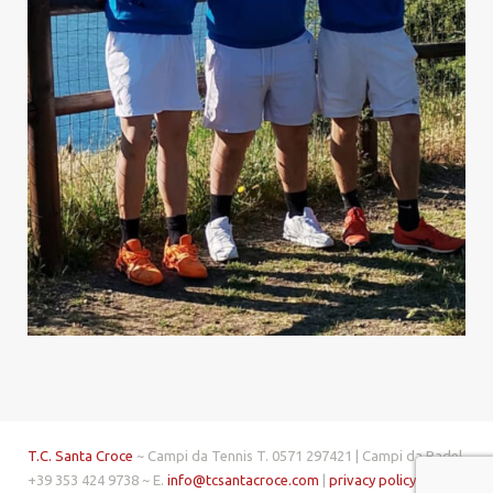
T.C. Santa Croce
~ Campi da Tennis T. 0571 297421 | Campi da Padel
+39 353 424 9738 ~ E.
info@tcsantacroce.com
|
privacy policy
| made