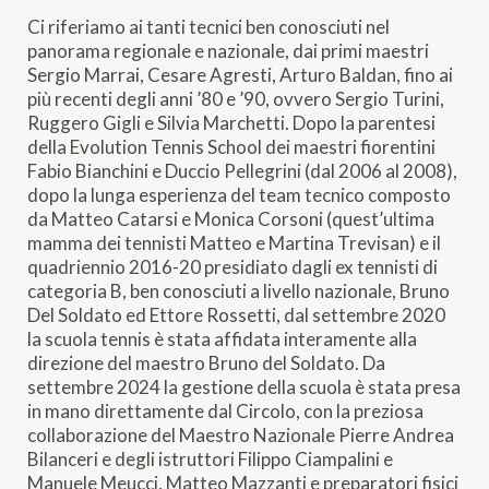
Ci riferiamo ai tanti tecnici ben conosciuti nel
panorama regionale e nazionale, dai primi maestri
Sergio Marrai, Cesare Agresti, Arturo Baldan, fino ai
più recenti degli anni ’80 e ’90, ovvero Sergio Turini,
Ruggero Gigli e Silvia Marchetti. Dopo la parentesi
della Evolution Tennis School dei maestri fiorentini
Fabio Bianchini e Duccio Pellegrini (dal 2006 al 2008),
dopo la lunga esperienza del team tecnico composto
da Matteo Catarsi e Monica Corsoni (quest’ultima
mamma dei tennisti Matteo e Martina Trevisan) e il
quadriennio 2016-20 presidiato dagli ex tennisti di
categoria B, ben conosciuti a livello nazionale, Bruno
Del Soldato ed Ettore Rossetti, dal settembre 2020
la scuola tennis è stata affidata interamente alla
direzione del maestro Bruno del Soldato. Da
settembre 2024 la gestione della scuola è stata presa
in mano direttamente dal Circolo, con la preziosa
collaborazione del Maestro Nazionale Pierre Andrea
Bilanceri e degli istruttori Filippo Ciampalini e
Manuele Meucci, Matteo Mazzanti e preparatori fisici