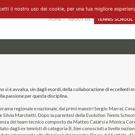
ti il nostro uso dei cookie, per una tua migliore esperien
HOME
ABOUT US
TENNIS SCHOOL
 si è avvalsa, sin dagli esordi, della collaborazione di eccellenti 
alla passione per questa disciplina.
norama regionale e nazionale, dai primi maestri Sergio Marrai, Cesar
 e Silvia Marchetti. Dopo la parentesi della Evolution Tennis School
erienza del team tecnico composto da Matteo Catarsi e Monica Cor
ato dagli ex tennisti di categoria B, ben conosciuti a livello nazio
data interamente alla direzione del maestro Bruno del Soldato. Al su