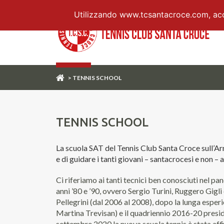
Utilizzando www.tcsantacroce.com, accet
> TENNIS SCHOOL
TENNIS SCHOOL
La scuola SAT del Tennis Club Santa Croce sull’Arno
e di guidare i tanti giovani – santacrocesi e non – 
Ci riferiamo ai tanti tecnici ben conosciuti nel pa
anni ’80 e ’90, ovvero Sergio Turini, Ruggero Gigli
Pellegrini (dal 2006 al 2008), dopo la lunga esp
Martina Trevisan) e il quadriennio 2016-20 presidi
settembre 2020 la nuova scuola tennis è stata affi