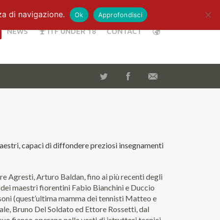
za di navigazione.
Ok
Approfondisci
NEWS
ITF UNDER 18
CONTACT
maestri, capaci di diffondere preziosi insegnamenti
e Agresti, Arturo Baldan, fino ai più recenti degli
 dei maestri fiorentini Fabio Bianchini e Duccio
soni (quest’ultima mamma dei tennisti Matteo e
nale, Bruno Del Soldato ed Ettore Rossetti, dal
o fianco operano nelle vesti di istruttori tecnici