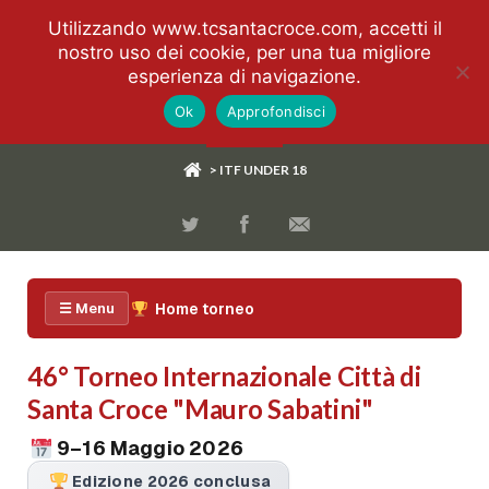
Utilizzando www.tcsantacroce.com, accetti il
nostro uso dei cookie, per una tua migliore
esperienza di navigazione.
Ok
Approfondisci
> ITF UNDER 18
Home torneo
☰ Menu
46° Torneo Internazionale Città di
Santa Croce "Mauro Sabatini"
9–16 Maggio 2026
Edizione 2026 conclusa