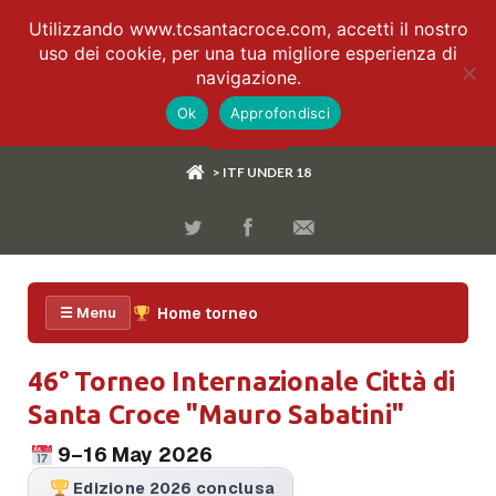
Utilizzando www.tcsantacroce.com, accetti il nostro
uso dei cookie, per una tua migliore esperienza di
navigazione.
Ok
Approfondisci
> ITF UNDER 18
Home torneo
☰ Menu
46° Torneo Internazionale Città di
Santa Croce "Mauro Sabatini"
9–16 May 2026
Edizione 2026 conclusa