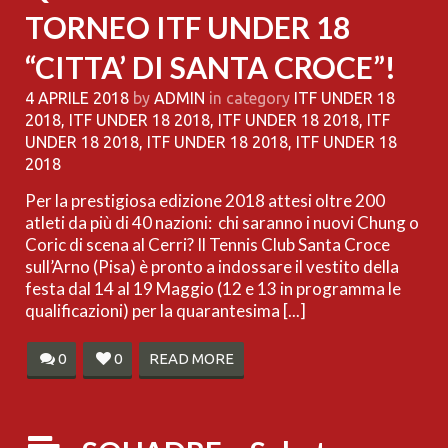
TORNEO ITF UNDER 18
“CITTA’ DI SANTA CROCE”!
4 APRILE 2018
by
ADMIN
in category
ITF UNDER 18
2018
,
ITF UNDER 18 2018
,
ITF UNDER 18 2018
,
ITF
UNDER 18 2018
,
ITF UNDER 18 2018
,
ITF UNDER 18
2018
Per la prestigiosa edizione 2018 attesi oltre 200
atleti da più di 40 nazioni: chi saranno i nuovi Chung o
Coric di scena al Cerri? Il Tennis Club Santa Croce
sull’Arno (Pisa) è pronto a indossare il vestito della
festa dal 14 al 19 Maggio (12 e 13 in programma le
qualificazioni) per la quarantesima [...]
0
0
READ MORE