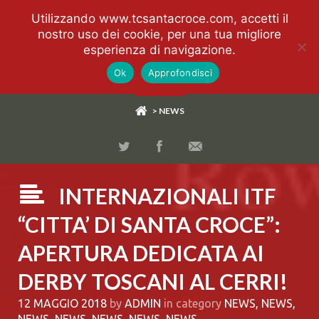
Utilizzando www.tcsantacroce.com, accetti il
nostro uso dei cookie, per una tua migliore
esperienza di navigazione.
Ok
Approfondisci
> NEWS
INTERNAZIONALI ITF
“CITTA’ DI SANTA CROCE”:
APERTURA DEDICATA AI
DERBY TOSCANI AL CERRI!
12 MAGGIO 2018
by
ADMIN
in category
NEWS
,
NEWS
,