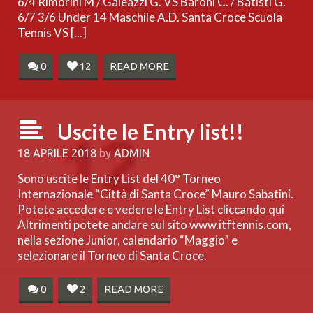
6/4 Rimorini M / Galeazzi G. VS Baroni C. / Batisti G.
6/7 3/6 Under 14 Maschile A.D. Santa Croce Scuola
Tennis VS [...]
0
12
READ MORE
Uscite le Entry list!!
18 APRILE 2018
by
ADMIN
Sono uscite le Entry List del 40° Torneo
Internazionale “Città di Santa Croce” Mauro Sabatini.
Potete accedere e vedere le Entry List cliccando qui
Altrimenti potete andare sul sito www.itftennis.com,
nella sezione Junior, calendario “Maggio” e
selezionare il Torneo di Santa Croce.
0
2
READ MORE