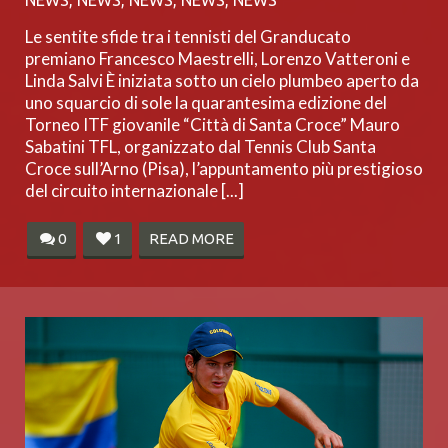
NEWS
,
NEWS
,
NEWS
,
NEWS
,
NEWS
Le sentite sfide tra i tennisti del Granducato
premiano Francesco Maestrelli, Lorenzo Vatteroni e
Linda Salvi È iniziata sotto un cielo plumbeo aperto da
uno squarcio di sole la quarantesima edizione del
Torneo ITF giovanile “Città di Santa Croce” Mauro
Sabatini TFL, organizzato dal Tennis Club Santa
Croce sull’Arno (Pisa), l’appuntamento più prestigioso
del circuito internazionale [...]
0
1
READ MORE