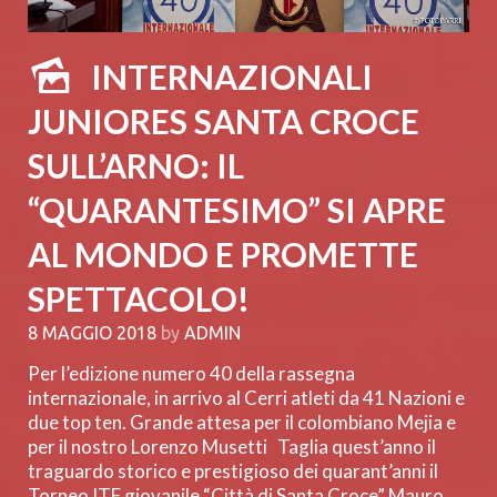
INTERNAZIONALI
JUNIORES SANTA CROCE
SULL’ARNO: IL
“QUARANTESIMO” SI APRE
AL MONDO E PROMETTE
SPETTACOLO!
8 MAGGIO 2018
by
ADMIN
Per l’edizione numero 40 della rassegna
internazionale, in arrivo al Cerri atleti da 41 Nazioni e
due top ten. Grande attesa per il colombiano Mejia e
per il nostro Lorenzo Musetti Taglia quest’anno il
traguardo storico e prestigioso dei quarant’anni il
Torneo ITF giovanile “Città di Santa Croce” Mauro