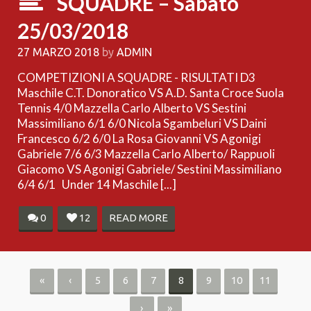
SQUADRE – Sabato
25/03/2018
27 MARZO 2018
by
ADMIN
COMPETIZIONI A SQUADRE - RISULTATI D3
Maschile C.T. Donoratico VS A.D. Santa Croce Suola
Tennis 4/0 Mazzella Carlo Alberto VS Sestini
Massimiliano 6/1 6/0 Nicola Sgambeluri VS Daini
Francesco 6/2 6/0 La Rosa Giovanni VS Agonigi
Gabriele 7/6 6/3 Mazzella Carlo Alberto/ Rappuoli
Giacomo VS Agonigi Gabriele/ Sestini Massimiliano
6/4 6/1 Under 14 Maschile [...]
0
12
READ MORE
«
‹
5
6
7
8
9
10
11
›
»