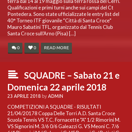
terrà dal 14 al 19 maggio sulla terra rossa del Cerri.
Qualificazioni e primi turni anche sui campi del Ct
Pontedera. Sono state ufficializzate le entry list del
40° Torneo ITF giovanile “Città di Santa Croce”
Mauro Sabatini TFL, organizzato dal Tennis Club
Santa Croce sull’Arno (Pisa) [...]
0
0
READ MORE
SQUADRE – Sabato 21 e
Domenica 22 aprile 2018
23 APRILE 2018
by
ADMIN
COMPETIZIONI A SQUADRE - RISULTATI
21/04/20178 Coppa Delle Torri A.D. Santa Croce
Scuola Tennis VS T.C. Fornacette "A" 1/2 Rimorini M.
VS Signorini M. 3/6 0/6 Galeazzi G. VS Meoni C. 7/6