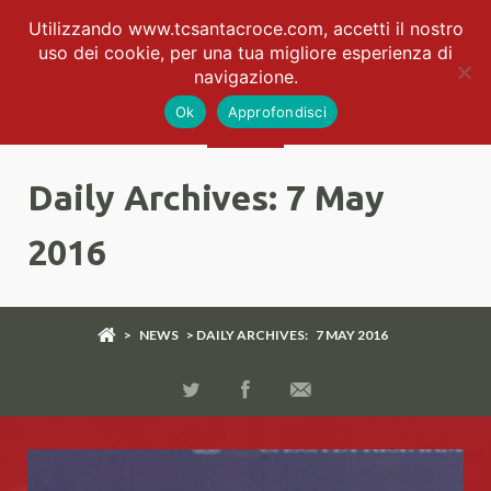
Utilizzando www.tcsantacroce.com, accetti il nostro
uso dei cookie, per una tua migliore esperienza di
navigazione.
Ok
Approfondisci
Daily Archives:
7 May
2016
>
NEWS
> DAILY ARCHIVES:
7 MAY 2016