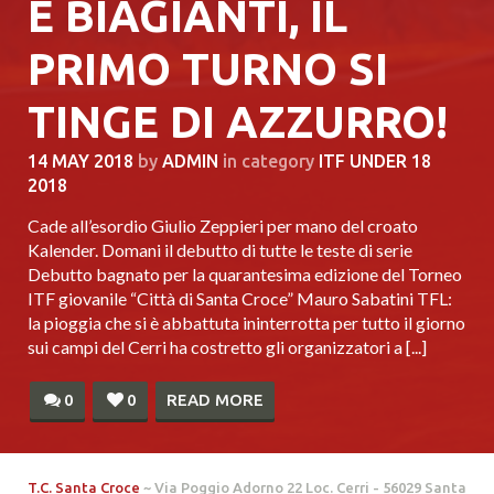
E BIAGIANTI, IL
PRIMO TURNO SI
TINGE DI AZZURRO!
14 MAY 2018
by
ADMIN
in category
ITF UNDER 18
2018
Cade all’esordio Giulio Zeppieri per mano del croato
Kalender. Domani il debutto di tutte le teste di serie
Debutto bagnato per la quarantesima edizione del Torneo
ITF giovanile “Città di Santa Croce” Mauro Sabatini TFL:
la pioggia che si è abbattuta ininterrotta per tutto il giorno
sui campi del Cerri ha costretto gli organizzatori a [...]
0
0
READ MORE
T.C. Santa Croce
~ Via Poggio Adorno 22 Loc. Cerri - 56029 Santa