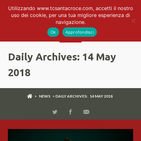
Utilizzando www.tcsantacroce.com, accetti il nostro
uso dei cookie, per una tua migliore esperienza di
navigazione.
Ok
Approfondisci
Daily Archives:
14 May
2018
>
NEWS
> DAILY ARCHIVES:
14 MAY 2018