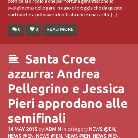
cornice al circolo e che per fortuna garantiscono lo
svolgimento delle gare in caso di pioggia che da queste
parti anche a primavera inoltrata non è una rarità. [...]
0
0
READ MORE
Santa Croce
azzurra: Andrea
Pellegrino e Jessica
Pieri approdano alle
semifinali
14 MAY 2015
by
ADMIN
in category
NEWS @EN
,
NEWS @EN
,
NEWS @EN
,
NEWS @EN
,
NEWS @EN
,