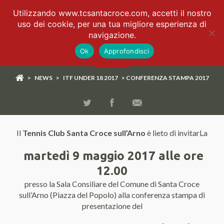
Utilizzando www.tcsantacroce.com, accetti il nostro
uso dei cookie, per una tua migliore esperienza di
navigazione.
Ok
Approfondisci
>
NEWS
>
ITF UNDER 18 2017
> CONFERENZA STAMPA 2017
Il
Tennis Club Santa Croce sull’Arno
è lieto di invitarLa
martedì 9 maggio 2017 alle ore
12.00
presso la Sala Consiliare del Comune di Santa Croce
sull’Arno (Piazza del Popolo) alla conferenza stampa di
presentazione del