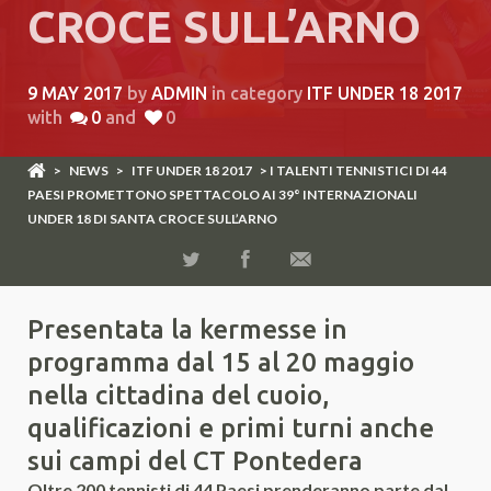
CROCE SULL’ARNO
9 MAY 2017
by
ADMIN
in category
ITF UNDER 18 2017
with
0
and
0
>
NEWS
>
ITF UNDER 18 2017
> I TALENTI TENNISTICI DI 44
PAESI PROMETTONO SPETTACOLO AI 39° INTERNAZIONALI
UNDER 18 DI SANTA CROCE SULL’ARNO
Presentata la kermesse in
programma dal 15 al 20 maggio
nella cittadina del cuoio,
qualificazioni e primi turni anche
sui campi del CT Pontedera
Oltre 200 tennisti di 44 Paesi prenderanno parte dal