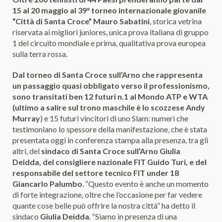
15 al 20 maggio al 39° torneo internazionale giovanile
“Città di Santa Croce” Mauro Sabatini
, storica vetrina
riservata ai migliori juniores, unica prova italiana di gruppo
1 del circuito mondiale e prima, qualitativa prova europea
sulla terra rossa.
Dal torneo di Santa Croce sull’Arno che rappresenta
un passaggio quasi obbligato verso il professionismo,
sono transitati ben 12 futuri n.1 al Mondo ATP e WTA
(ultimo a salire sul trono maschile è lo scozzese Andy
Murray
) e 15 futuri vincitori di uno Slam: numeri che
testimoniano lo spessore della manifestazione, che è stata
presentata oggi in conferenza stampa alla presenza, tra gli
altri, del
sindaco di Santa Croce sull’Arno Giulia
Deidda, del consigliere nazionale FIT Guido Turi, e del
responsabile del settore tecnico FIT under 18
Giancarlo Palumbo
. “Questo evento è anche un momento
di forte integrazione, oltre che l’occasione per far vedere
quante cose belle può offrire la nostra città” ha detto il
sindaco
Giulia Deidda
. “Siamo in presenza di una