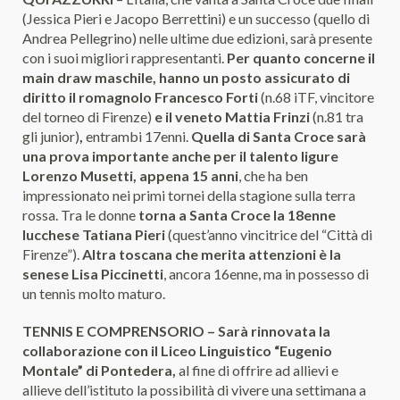
(Jessica Pieri e Jacopo Berrettini) e un successo (quello di
Andrea Pellegrino) nelle ultime due edizioni, sarà presente
con i suoi migliori rappresentanti.
Per quanto concerne il
main draw maschile, hanno un posto assicurato di
diritto il romagnolo Francesco Forti
(n.68 iTF, vincitore
del torneo di Firenze)
e il veneto Mattia Frinzi
(n.81 tra
gli junior)
,
entrambi 17enni.
Quella di Santa Croce sarà
una prova importante anche per il talento ligure
Lorenzo Musetti, appena 15 anni
, che ha ben
impressionato nei primi tornei della stagione sulla terra
rossa. Tra le donne
torna a Santa Croce la 18enne
lucchese Tatiana Pieri
(quest’anno vincitrice del “Città di
Firenze”).
Altra toscana che merita attenzioni è la
senese Lisa Piccinetti
, ancora 16enne, ma in possesso di
un tennis molto maturo.
TENNIS E COMPRENSORIO – Sarà rinnovata la
collaborazione con il Liceo Linguistico “Eugenio
Montale” di Pontedera,
al fine di offrire ad allievi e
allieve dell’istituto la possibilità di vivere una settimana a