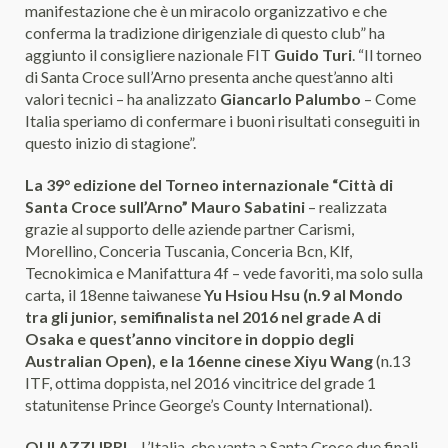
manifestazione che è un miracolo organizzativo e che
conferma la tradizione dirigenziale di questo club” ha
aggiunto il consigliere nazionale FIT
Guido Turi
. “Il torneo
di Santa Croce sull’Arno presenta anche quest’anno alti
valori tecnici – ha analizzato
Giancarlo Palumbo
– Come
Italia speriamo di confermare i buoni risultati conseguiti in
questo inizio di stagione”.
La 39° edizione del Torneo internazionale “Città di
Santa Croce sull’Arno” Mauro Sabatini
– realizzata
grazie al supporto delle aziende partner Carismi,
Morellino, Conceria Tuscania, Conceria Bcn, Klf,
Tecnokimica e Manifattura 4f – vede favoriti, ma solo sulla
carta
,
il 18enne taiwanese
Yu Hsiou Hsu
(n.9 al Mondo
tra gli junior, semifinalista nel 2016 nel grade A di
Osaka e quest’anno vincitore in doppio degli
Australian Open)
, e la
16enne cinese Xiyu Wang
(n.13
ITF, ottima doppista, nel 2016 vincitrice del grade 1
statunitense Prince George’s County International).
QUI AZZURRI
– L’Italia, che vanta a Santa Croce due finali