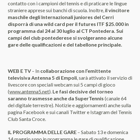
contatto con i campioni del tennis e di praticare le lingue
straniere apprese sui banchi di scuola. Inoltre,
il vincitore
maschile degli Internazionali juniores del Cerri
disporrà di una wild card per il futures ITF $25.000 in
programma dal 24 al 30 luglio al CT Pontedera. Sui
campi del club pontederese si svolgeranno alcune
gare delle qualificazioni e del tabellone principale.
WEB E TV
– In
collaborazione con l’emittente
televisiva Antenna 5 di Empoli
, sarà attivato il servizio di
livescore con speciali webcam sui 5 campi di gioco
(
www.antenna5.net
).
Le fasi decisive del torneo
saranno trasmesse anche da SuperTennis
(canale 64
del digitale terrestre). Notizie e aggiornamenti anche sulla
pagina Facebook e sui canali Twitter e Istagram del Tennis
Club Santa Croce.
IL PROGRAMMA DELLE GARE
– Sabato 13 e domenica
14 maggio sono in programma le gare di qualificazione.