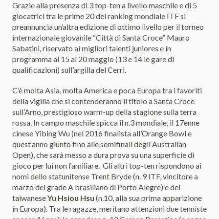
Grazie alla presenza di 3 top-ten a livello maschile e di 5
giocatrici tra le prime 20 del ranking mondiale ITF si
preannuncia un’altra edizione di ottimo livello per il torneo
internazionale giovanile “Città di Santa Croce” Mauro
Sabatini, riservato ai migliori talenti juniores e in
programma al 15 al 20 maggio (13 e 14 le gare di
qualificazioni) sull’argilla del Cerri.
C’è molta Asia, molta America e poca Europa tra i favoriti
della vigilia che si contenderanno il titolo a Santa Croce
sull’Arno, prestigioso warm-up della stagione sulla terra
rossa. In campo maschile spicca il n.3 mondiale, il 17enne
cinese Yibing Wu (nel 2016 finalista all’Orange Bowl e
quest’anno giunto fino alle semifinali degli Australian
Open), che sarà messo a dura prova su una superficie di
gioco per lui non familiare. Gli altri top-ten rispondono ai
nomi dello statunitense Trent Bryde (n. 9 ITF, vincitore a
marzo del grade A brasiliano di Porto Alegre) e del
taiwanese
Yu Hsiou Hsu
(n.10, alla sua prima apparizione
in Europa). Tra le ragazze, meritano attenzioni due tenniste