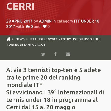
CERRI
29 APRIL 2017
by
ADMIN
in category
ITF UNDER 18
2017
with
0
and
0
>
NEWS
>
ITF UNDER 18 2017
> ENTRY LIST DI LUSSO PER IL
TORNEO DI SANTA CROCE
Al via 3 tennisti top-ten e 5 atlete
tra le prime 20 del ranking
mondiale ITF
Si avvicinano i 39° Internazionali di
tennis under 18 in programma al
Cerri dal 15 al 20 maggio