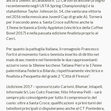
ancora 16enni: la canadese n. 12 Carson Branstine (a segno
recentemente negli USTA Spring Championship) e la
statunitense Taylor Johnson (n. 14, che vanta una vittoria
nel 2016 nella messicana Juvenil Cup di grade A). Tornerà
per il secondo anno a Santa Croce sull’Arno anche la
17enne britannica Emily Appleton (vincitrice della Coffee
Bowl 2017) e nella passata edizione finalista proprio al
Cerri.
Per quanto la pattuglia italiana, il romagnolo Francesco
Forti è al momento l’unico tennista inserito di diritto nel
main draw; mentre nel femminile le due rappresentanti
azzurre sono la 18enne lucchese Tatiana Pieri e la 17enne
palermitana Federica Bilardo, rispettivamente vincitrice e
finalista a Pasquetta del grade 2 “Città di Firenze”.
L’edizione 2017 – sponsorizzato Carismi, Blumar, Intapell,
Informale Srl, Les Cuirs Fournier, Nbs Morena Pelli – sarà
sempre più coinvolgente per tutto il comprensorio del
cuoio: oltre a Santa Croce, qualificazioni e primi turni dei
tabelloni principali si disputeranno anche al CT Pontedera,