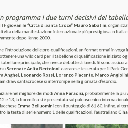
programma i due turni decisivi dei tabellon
ITF giovanile “Città di Santa Croce” Mauro Sabatini
, organizza
di vita della manifestazione internazionale più prestigiosa in Italia
sivamente dopo l’anno 2000.
 l’introduzione delle pre-qualificazioni, un format ormai in voga in 
ottenere una wild card per il tabellone di qualificazione iniziato og
l tabellone principale, che invece debutterà lunedì. Si sono assicur
0 su
Serena
) e
Anita Bertoloni
, carrarese tesserata per il Park Ge
a Anghel, Leonardo Rossi, Lorenzo Piacente, Marco Angiolini
main draw santacrocese si interrompe nella giornata d’esordio.
niziare nel migliore dei modi
Anna Paradisi,
probabilmente la più v
 e 13, la fiorentina si è presentata sul palcoscenico internazionale
a lucchese
Emma Belluomini
con il punteggio di 61 60. Infine, al te
ro la testa di serie numero 1 delle qualificazioni, l’australiano
Ciha