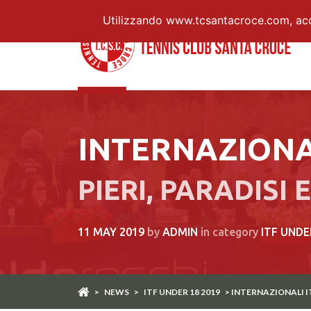
Utilizzando www.tcsantacroce.com, accet
INTERNAZIONAL
PIERI, PARADISI 
11 MAY 2019
by
ADMIN
in category
ITF UNDE
>
NEWS
>
ITF UNDER 18 2019
> INTERNAZIONALI IT