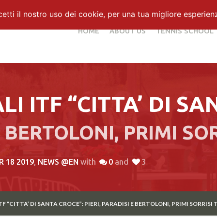
ti il nostro uso dei cookie, per una tua migliore esperien
HOME
ABOUT US
TENNIS SCHOOL
I ITF “CITTA’ DI SA
E BERTOLONI, PRIMI SO
R 18 2019
,
NEWS @EN
with
0
and
3
F “CITTA’ DI SANTA CROCE”: PIERI, PARADISI E BERTOLONI, PRIMI SORRISI