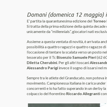
Domani (domenica 12 maggio) in 
E’ partita la quarantunesima edizione del
Torneo 
Si tratta della prima edizione della quinta decade 
unicamente da “millennials”, giocatori nati esclu
Assieme a questa ventata di novità, è arrivata anche
possibilità a quattro ragazzi e quattro ragazze di 
l’occasione di tentare la scalata verso un posto ne
tesserato per il Tc
Bisenzio Samuele Pieri
(62 6
Diletta Cherubini
. Per gli altri toscani
Alessandr
Alessandro Parigi
invece il sogno di issarsi nel 
Sempre tra le atlete del Granducato, non poteva i
movimento. Campionessa italiana in carica under 12
concorrenti e lo ha fatto superando in un derby l
colpaccio del fiorentino
Riccardo Allegranti
cont