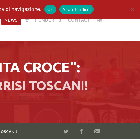
za di navigazione.
Ok
Approfondisci
NEWS
ITF UNDER 18
CONTACT
NTA CROCE”:
RRISI TOSCANI!
 TOSCANI!