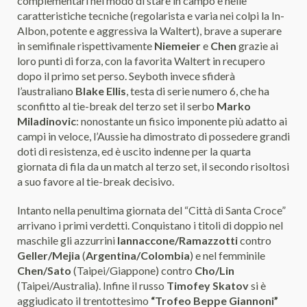
complementari nel modo di stare in campo e nelle
caratteristiche tecniche (regolarista e varia nei colpi la In-
Albon, potente e aggressiva la Waltert), brave a superare
in semifinale rispettivamente
Niemeier
e
Chen
grazie ai
loro punti di forza, con la favorita Waltert in recupero
dopo il primo set perso. Seyboth invece sfiderà
l’australiano
Blake Ellis
, testa di serie numero 6, che ha
sconfitto al tie-break del terzo set il serbo
Marko
Miladinovic
: nonostante un fisico imponente più adatto ai
campi in veloce, l’Aussie ha dimostrato di possedere grandi
doti di resistenza, ed è uscito indenne per la quarta
giornata di fila da un match al terzo set, il secondo risoltosi
a suo favore al tie-break decisivo.
Intanto nella penultima giornata del “Città di Santa Croce”
arrivano i primi verdetti. Conquistano i titoli di doppio nel
maschile gli azzurrini
Iannaccone/Ramazzotti
contro
Geller/Mejia
(
Argentina/Colombia
) e nel femminile
Chen/Sato
(Taipei/Giappone) contro
Cho/Lin
(Taipei/Australia). Infine il russo
Timofey Skatov
si è
aggiudicato il trentottesimo
“Trofeo Beppe Giannoni”