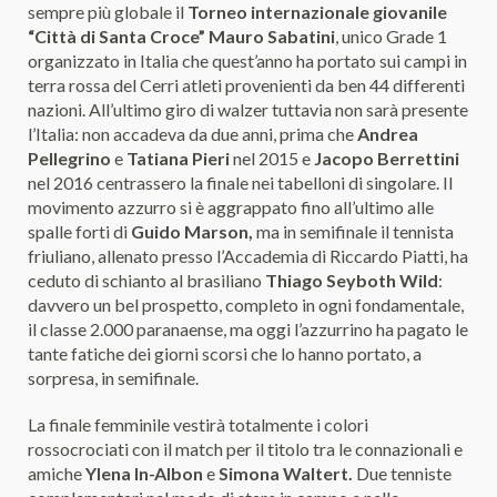
sempre più globale il
Torneo
internazionale giovanile
“Città di Santa Croce” Mauro Sabatini
, unico Grade 1
organizzato in Italia che quest’anno ha portato sui campi in
terra rossa del Cerri atleti provenienti da ben 44 differenti
nazioni. All’ultimo giro di walzer tuttavia non sarà presente
l’Italia: non accadeva da due anni, prima che
Andrea
Pellegrino
e
Tatiana Pieri
nel 2015 e
Jacopo Berrettini
nel 2016 centrassero la finale nei tabelloni di singolare. Il
movimento azzurro si è aggrappato fino all’ultimo alle
spalle forti di
Guido Marson,
ma in semifinale il tennista
friuliano, allenato presso l’Accademia di Riccardo Piatti, ha
ceduto di schianto al brasiliano
Thiago Seyboth Wild
:
davvero un bel prospetto, completo in ogni fondamentale,
il classe 2.000 paranaense, ma oggi l’azzurrino ha pagato le
tante fatiche dei giorni scorsi che lo hanno portato, a
sorpresa, in semifinale.
La finale femminile vestirà totalmente i colori
rossocrociati con il match per il titolo tra le connazionali e
amiche
Ylena In-Albon
e
Simona Waltert.
Due tenniste