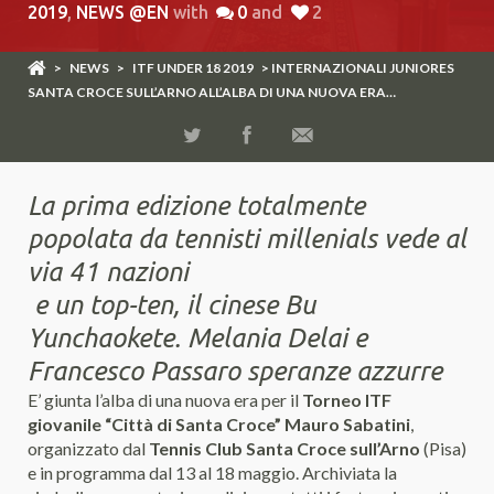
2019
,
NEWS @EN
with
0
and
2
>
NEWS
>
ITF UNDER 18 2019
> INTERNAZIONALI JUNIORES
SANTA CROCE SULL’ARNO ALL’ALBA DI UNA NUOVA ERA…
La prima edizione totalmente
popolata da tennisti millenials vede al
via 41 nazioni
e un top-ten, il cinese Bu
Yunchaokete. Melania Delai e
Francesco Passaro speranze azzurre
E’ giunta l’alba di una nuova era per il
Torneo ITF
giovanile “Città di Santa Croce” Mauro Sabatini
,
organizzato dal
Tennis Club Santa Croce sull’Arno
(Pisa)
e in programma dal 13 al 18 maggio. Archiviata la