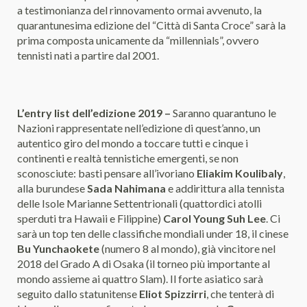
a testimonianza del rinnovamento ormai avvenuto, la
quarantunesima edizione del “Città di Santa Croce” sarà la
prima composta unicamente da “millennials”, ovvero
tennisti nati a partire dal 2001.
L’entry list dell’edizione 2019 –
Saranno quarantuno le
Nazioni rappresentate nell’edizione di quest’anno, un
autentico giro del mondo a toccare tutti e cinque i
continenti e realtà tennistiche emergenti, se non
sconosciute: basti pensare all’ivoriano
Eliakim Koulibaly
,
alla burundese
Sada Nahimana
e addirittura alla tennista
delle Isole Marianne Settentrionali (quattordici atolli
sperduti tra Hawaii e Filippine)
Carol Young Suh Lee
. Ci
sarà un top ten delle classifiche mondiali under 18, il cinese
Bu Yunchaokete
(numero 8 al mondo), già vincitore nel
2018 del Grado A di Osaka (il torneo più importante al
mondo assieme ai quattro Slam). Il forte asiatico sarà
seguito dallo statunitense
Eliot Spizzirri
, che tenterà di