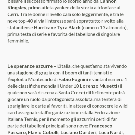
bissare il successo firmato lo scorso anno da
Cannon
Kingsley,
primo atleta yankee della storia a trionfare al
Cerri. Tra le donne il livello cala solo leggermente, e tra le
nove top-40 al via l’interesse sarà soprattutto rivolto alla
statunitense
Hurricane Tyra Black
(numero 13 al mondo),
prima testa di serie e favorita del tabellone di singolare
femminile.
Le speranze azzurre –
L’Italia, che quest’anno sta vivendo
una stagione di grazia con il boom di tanti tennisti e
l’exploit a Montecarlo di
Fabio Fognini
e vanta il numero 1
delle classifiche mondiali Under 18
Lorenzo Musetti
(il
quale non sarà di scena a Santa Croce) difficilmente potrà
giocare un ruolo da protagonista assoluta, ma tenterà di
sparigliare le carte ai favoriti. In attesa di conoscere le wild
card assegnate dall’organizzazione e dalla Federazione
Italiana Tennis, per il momento gli azzurrini certi di far
parte dei tabelloni principali sono nove:
Francesco
Passaro, Flavio Cobolli, Luciano Darderi, Luca Nardi,