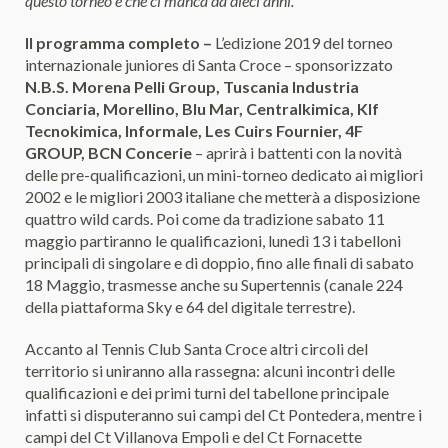
questo torneo e che ci manca da dieci anni.”
Il programma completo –
L’edizione 2019 del torneo
internazionale juniores di Santa Croce – sponsorizzato
N.B.S. Morena Pelli Group, Tuscania Industria
Conciaria, Morellino,
Blu Mar, Centralkimica, Klf
Tecnokimica, Informale, Les Cuirs Fournier, 4F
GROUP, BCN Concerie
– aprirà i battenti con la novità
delle pre-qualificazioni, un mini-torneo dedicato ai migliori
2002 e le migliori 2003 italiane che metterà a disposizione
quattro wild cards. Poi come da tradizione sabato 11
maggio partiranno le qualificazioni, lunedì 13 i tabelloni
principali di singolare e di doppio, fino alle finali di sabato
18 Maggio, trasmesse anche su Supertennis (canale 224
della piattaforma Sky e 64 del digitale terrestre).
Accanto al Tennis Club Santa Croce altri circoli del
territorio si uniranno alla rassegna: alcuni incontri delle
qualificazioni e dei primi turni del tabellone principale
infatti si disputeranno sui campi del Ct Pontedera, mentre i
campi del Ct Villanova Empoli e del Ct Fornacette