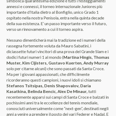
simbolica quarantesima edizione e tutti i festeggiamenti
annessi e connessi, il torneo internazionale Juniores più
importante d’Italia dietro al Bonfiglio, unico Grado 1
ospitato nella nostra Penisola, entra nella quinta decade
della sua esistenza. E’ un passo importante verso il futuro,
verso un rinnovamento a cui il torneo aspira.
Nessuno dimenticherà mai la tradizione ed i numeri della
rassegna fortemente voluta da Mauro Sabatini, i
diciassette futuri vincitori di una prova del Grande Slam e i
dodici futuri numeri 1 al mondo (
Martina Hingis, Thomas
Muster, Kim Cljisters, Gustavo Kuerten, Andy Murray
solo per citarne alcuni) che sono passati da Santa Croce.
Ma per i giovani appassionati, che difficilmente
ricorderanno questi campioni, i nuovi idoli si chiamano
Stefanos Tsitsipas, Denis Shapovalov, Daria
Kasatkina, Belinda Bencic, Alex De Minaur,
tutti
recentemente apparsi sui campi di Santa Croce e balzati in
pochissimi anni tra le eccellenze del tennis mondiale,
conosciuti universalmente come “next-gen”, destinati negli
anni a venire a prendere il posto dei vari Federer e Nadal. E