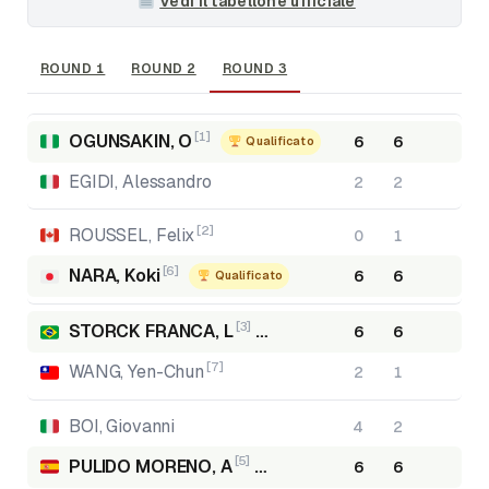
Vedi il tabellone ufficiale
ROUND 1
ROUND 2
ROUND 3
[1]
OGUNSAKIN, O
6
6
Qualificato
EGIDI, Alessandro
2
2
[2]
ROUSSEL, Felix
0
1
[6]
NARA, Koki
6
6
Qualificato
[3]
STORCK FRANCA, L
6
6
Qualificato
[7]
WANG, Yen-Chun
2
1
BOI, Giovanni
4
2
[5]
PULIDO MORENO, A
6
6
Qualificato