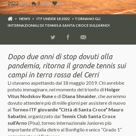
2022
with
0
and
0
>
NEWS
>
ITF UNDER 18 2022
> TORNANO GLI
INTERNAZIONALI DI TENNIS A SANTA CROCE SULL’ARNO!
Dopo due anni di stop dovuti alla
pandemia, ritorna il grande tennis sui
campi in terra rossa del Cerri
Li stavamo aspettando dal 18 maggio 2019. Chi avrebbe
potuto immaginare, nel momento del trionfo di
Holger
Vitus Nodskov Rune
e di
Diana Shnaider
, che avremmo
dovuto attendere più di mille giorni per assistere di nuovo
al
Torneo ITF giovanile “Città di Santa Croce” Mauro
Sabatini
, organizzato dal
Tennis Club Santa Croce
sull’Arno
(Pisa), torneo internazionale Juniores più
importante d’Italia dietro al Bonfiglio e unico “Grado 1”