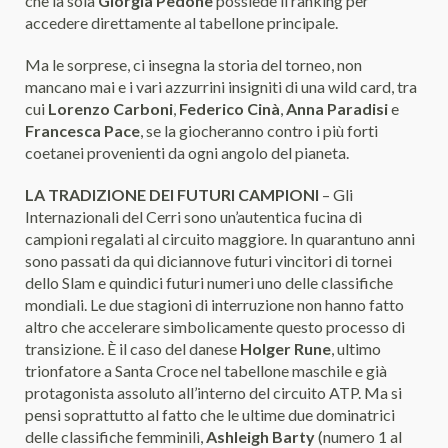
che la sola
Giorgia Pedone
possiede il ranking per
accedere direttamente al tabellone principale.
Ma le sorprese, ci insegna la storia del torneo, non
mancano mai e i vari azzurrini insigniti di una wild card, tra
cui
Lorenzo Carboni
,
Federico Cinà
,
Anna Paradisi
e
Francesca Pace
, se la giocheranno contro i più forti
coetanei provenienti da ogni angolo del pianeta.
LA TRADIZIONE DEI FUTURI CAMPIONI
– Gli
Internazionali del Cerri sono un’autentica fucina di
campioni regalati al circuito maggiore. In quarantuno anni
sono passati da qui diciannove futuri vincitori di tornei
dello Slam e quindici futuri numeri uno delle classifiche
mondiali. Le due stagioni di interruzione non hanno fatto
altro che accelerare simbolicamente questo processo di
transizione. È il caso del danese
Holger Rune
, ultimo
trionfatore a Santa Croce nel tabellone maschile e già
protagonista assoluto all’interno del circuito ATP. Ma si
pensi soprattutto al fatto che le ultime due dominatrici
delle classifiche femminili,
Ashleigh Barty
(numero 1 al