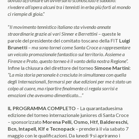
dovuto affrontare un avversario sconosciuto e subdolo:
rivedere all’opera alcuni tra i tennisti in erba più forti al mondo
ci riempie di gioia
.”
“
Il movimento tennistico italiano sta vivendo annate
straordinarie grazie ai vari Sinner e Berrettini
– queste le
parole del presidente del comitato toscano della FIT
Luigi
Brunetti
–
ma sono tornei come Santa Croce a rappresentare
un veicolo promozionale fantastico sul territorio. Assieme a
Firenze e Prato, questo torneo è il vanto della nostra Regione”.
Infine la chiusura del direttore del torneo
Simone Martini
:
“La mia storia personale è cresciuta in simultanea con quella
degli Internazionali, fermarsi per due edizioni per me è stato un
colpo al cuore, ma ripartire finalmente ci regala sorrisi e
emozioni che avevamo dimenticato…”
IL PROGRAMMA COMPLETO
– La quarantaduesima
edizione del torneo internazionale juniores di Santa Croce
– sponsorizzato
Morena Pelli, Osmo, Htf, Baldereschi,
Bcn, Intapell, Klf e Tecnopack
– prenderà il via sabato 7
maggio con le qualificazioni. Da lunedì 9 si apriranno i