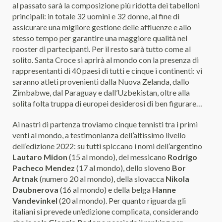
al passato sarà la composizione più ridotta dei tabelloni
principali: in totale 32 uomini e 32 donne, al fine di
assicurare una migliore gestione delle affluenze e allo
stesso tempo per garantire una maggiore qualità nel
rooster di partecipanti. Per il resto sarà tutto come al
solito. Santa Croce si aprirà al mondo con la presenza di
rappresentanti di 40 paesi di tutti e cinque i continenti: vi
saranno atleti provenienti dalla Nuova Zelanda, dallo
Zimbabwe, dal Paraguay e dall’Uzbekistan, oltre alla
solita folta truppa di europei desiderosi di ben figurare…
Ai nastri di partenza troviamo cinque tennisti tra i primi
venti al mondo, a testimonianza dell’altissimo livello
dell’edizione 2022: su tutti spiccano i nomi dell’argentino
Lautaro Midon
(15 al mondo), del messicano
Rodrigo
Pacheco Mendez
(17 al mondo), dello sloveno
Bor
Artnak
(numero 20 al mondo), della slovacca
Nikola
Daubnerova
(16 al mondo) e della belga
Hanne
Vandevinkel
(20 al mondo). Per quanto riguarda gli
italiani si prevede un’edizione complicata, considerando