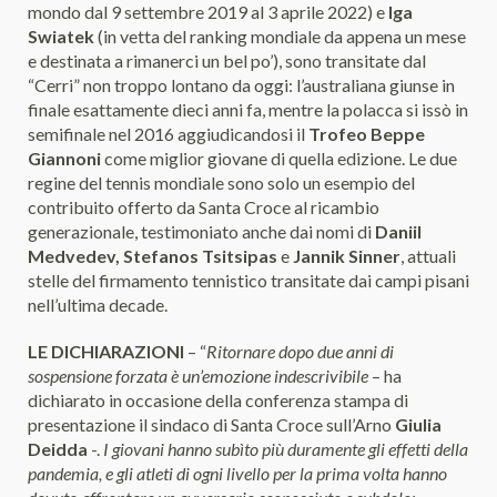
mondo dal 9 settembre 2019 al 3 aprile 2022) e
Iga
Swiatek
(in vetta del ranking mondiale da appena un mese
e destinata a rimanerci un bel po’), sono transitate dal
“Cerri” non troppo lontano da oggi: l’australiana giunse in
finale esattamente dieci anni fa, mentre la polacca si issò in
semifinale nel 2016 aggiudicandosi il
Trofeo Beppe
Giannoni
come miglior giovane di quella edizione. Le due
regine del tennis mondiale sono solo un esempio del
contribuito offerto da Santa Croce al ricambio
generazionale, testimoniato anche dai nomi di
Daniil
Medvedev, Stefanos Tsitsipas
e
Jannik Sinner
, attuali
stelle del firmamento tennistico transitate dai campi pisani
nell’ultima decade.
LE DICHIARAZIONI
– “
Ritornare dopo due anni di
sospensione forzata è un’emozione indescrivibile
– ha
dichiarato in occasione della conferenza stampa di
presentazione il sindaco di Santa Croce sull’Arno
Giulia
Deidda
-.
I giovani hanno subìto più duramente gli effetti della
pandemia, e gli atleti di ogni livello per la prima volta hanno