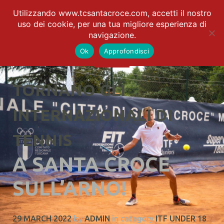
Utilizzando www.tcsantacroce.com, accetti il nostro
uso dei cookie, per una tua migliore esperienza di
navigazione.
Ok
Approfondisci
TORNANO GLI
INTERNAZIONALI DI
TENNIS
A SANTA CROCE
SULL’ARNO!
29 MARCH 2022
by
ADMIN
in category
ITF UNDER 18