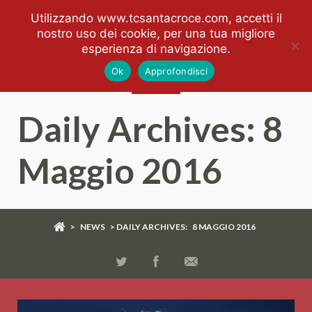
Utilizzando www.tcsantacroce.com, accetti il
nostro uso dei cookie, per una tua migliore
esperienza di navigazione.
Ok
Approfondisci
Daily Archives:
8
Maggio 2016
>
NEWS
> DAILY ARCHIVES:
8 MAGGIO 2016