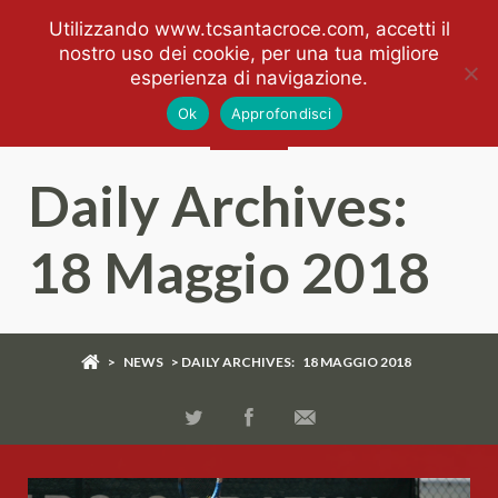
Utilizzando www.tcsantacroce.com, accetti il
nostro uso dei cookie, per una tua migliore
esperienza di navigazione.
Ok
Approfondisci
Daily Archives:
18 Maggio 2018
>
NEWS
> DAILY ARCHIVES:
18 MAGGIO 2018