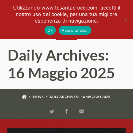
Utilizzando www.tcsantacroce.com, accetti il
nostro uso dei cookie, per una tua migliore
esperienza di navigazione.
Ok
Approfondisci
Daily Archives:
16 Maggio 2025
>
NEWS
> DAILY ARCHIVES:
16 MAGGIO 2025