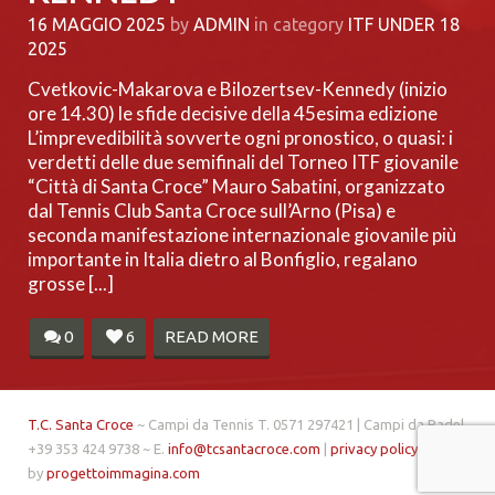
16 MAGGIO 2025
by
ADMIN
in category
ITF UNDER 18
2025
Cvetkovic-Makarova e Bilozertsev-Kennedy (inizio
ore 14.30) le sfide decisive della 45esima edizione
L’imprevedibilità sovverte ogni pronostico, o quasi: i
verdetti delle due semifinali del Torneo ITF giovanile
“Città di Santa Croce” Mauro Sabatini, organizzato
dal Tennis Club Santa Croce sull’Arno (Pisa) e
seconda manifestazione internazionale giovanile più
importante in Italia dietro al Bonfiglio, regalano
grosse [...]
0
6
READ MORE
T.C. Santa Croce
~ Campi da Tennis T. 0571 297421 | Campi da Padel
+39 353 424 9738 ~ E.
info@tcsantacroce.com
|
privacy policy
| made
by
progettoimmagina.com