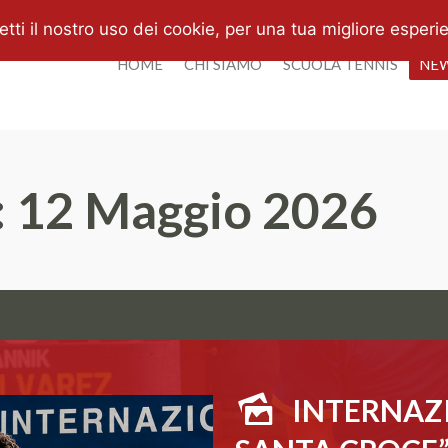
i il nostro uso dei cookie, per una tua migliore esperi
HOME
CHI SIAMO
SCUOLA TENNIS
NE
:
12 Maggio 2026
INTERNAZIO