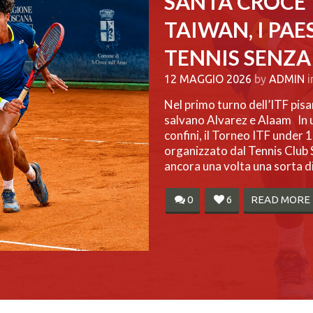
SANTA CROCE”
TAIWAN, I PAE
TENNIS SENZA 
12 MAGGIO 2026
by
ADMIN
i
Nel primo turno dell’ITF pisa
salvano Alvarez e Alaam In u
confini, il Torneo ITF under 
organizzato dal Tennis Club 
ancora una volta una sorta di 
0
6
READ MORE