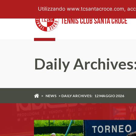
Utilizzando www.tcsantacroce.com, accett
Daily Archives
>
NEWS
> DAILY ARCHIVES:
12 MAGGIO 2026