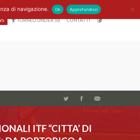
enza di navigazione.
Ok
Approfondisci
WS
TORNEO UNDER 18
CONTATTI
NALI ITF “CITTA’ DI