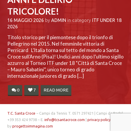
TRICOLORE!
16 MAGGIO 2026
by
ADMIN
in category
ITF UNDER 18
2026
Titolo storico per il piemontese dopo il trionfo di
Pellegrino nel 2015. Nel femminile vittoria di
Perricard L’Italia torna sul tetto del mondo a Santa
Croce sull’Arno (Pisa)! Undici anni dopo l’ultimo sigillo
azzurro al Torneo ITF under 18 “Città di Santa Croce
– Mauro Sabatini”, unico torneo di grado
internazionale juniores di grado [...]
0
7
READ MORE
T.C. Santa Croce
~ Campi da Tennis T. 0571 297421 | Campi da Padel
+39 353 424 9738 ~ E.
info@tcsantacroce.com
|
privacy policy
| made
by
progettoimmagina.com