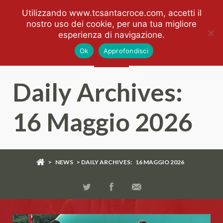
Utilizzando www.tcsantacroce.com, accetti il
nostro uso dei cookie, per una tua migliore
esperienza di navigazione.
Ok
Approfondisci
Daily Archives:
16 Maggio 2026
>
NEWS
> DAILY ARCHIVES:
16 MAGGIO 2026