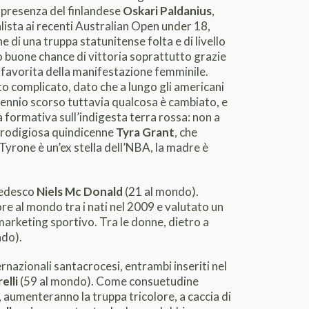
a presenza del finlandese
Oskari Paldanius
,
lista ai recenti Australian Open under 18,
e di una truppa statunitense folta e di livello
nno buone chance di vittoria soprattutto grazie
favorita della manifestazione femminile.
to complicato, dato che a lungo gli americani
decennio scorso tuttavia qualcosa è cambiato, e
a formativa sull’indigesta terra rossa: non a
a prodigiosa quindicenne
Tyra Grant
, che
e Tyrone è un’ex stella dell’NBA, la madre è
 tedesco
Niels Mc Donald
(21 al mondo).
re al mondo tra i nati nel 2009 e valutato un
arketing sportivo. Tra le donne, dietro a
ndo).
ernazionali santacrocesi, entrambi inseriti nel
elli
(59 al mondo). Come consuetudine
eo, aumenteranno la truppa tricolore, a caccia di