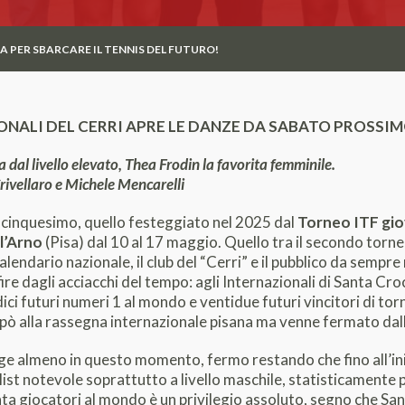
A PER SBARCARE IL TENNIS DEL FUTURO!
ONALI DEL CERRI APRE LE DANZE DA SABATO PROSSI
dal livello elevato, Thea Frodin la favorita femminile.
Crivellaro e Michele Mencarelli
tacinquesimo, quello festeggiato nel 2025 dal
Torneo ITF gio
l’Arno
(Pisa) dal 10 al 17 maggio. Quello tra il secondo torn
 calendario nazionale, il club del “Cerri” e il pubblico da se
ire dagli acciacchi del tempo: agli Internazionali di Santa Cro
dici futuri numeri 1 al mondo e ventidue futuri vincitori di tor
ipò alla rassegna internazionale pisana ma venne fermato dal
ge almeno in questo momento, fermo restando che fino all’in
y list notevole soprattutto a livello maschile, statisticamente 
enta giocatori al mondo è un privilegio assoluto, segno che Sa