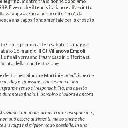
ellegrino
, mentre tra le donne dobbiamo
89. È vero che il tennis italiano è all’asciutto
la valanga azzurra nel circuito “pro”, da
esenta una tappa fondamentale per la crescita
nta Croce prenderà il via sabato 10 maggio
i sabato 18 maggio. Il
Ct Villanova Empoli
 Le finali verranno trasmesse in differita su
a durata della manifestazione.
ore del torneo
Simone Martini
-, un’
edizione che
o a cui, da giovanissimo, concedemmo una
un grande senso di responsabilità, ma questa
e durante la finale. Il bambino di allora è ancora
trazione Comunale, ai nostri preziosi sponsor e,
e non può essere altrimenti, ma so anche che
ce si svolga nel miglior modo possibile, in una