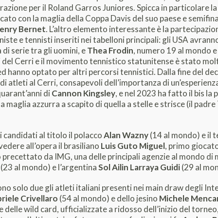
zione per il Roland Garros Juniores. Spicca in particolare l
ocato con la maglia della Coppa Davis del suo paese e semifina
enry Bernet
. L’altro elemento interessante è la partecipazion
niste e tennisti inseriti nei tabelloni principali: gli USA avra
di serie tra gli uomini, e
Thea Frodin
, numero 19 al mondo e 
i del Cerri e il movimento tennistico statunitense è stato mol
ed hanno optato per altri percorsi tennistici. Dalla fine del 
i atleti al Cerri, consapevoli dell’importanza di un’esperienz
quarant’anni di
Cannon Kingsley
, e nel 2023 ha fatto il bis l
la maglia azzurra a scapito di quella a stelle e strisce (il padr
i candidati al titolo il polacco
Alan Wazny
(14 al mondo) e il
edere all’opera il brasiliano
Luis Guto Miguel
, primo giocato
precettato da IMG, una delle principali agenzie al mondo di m
(23 al mondo) e l’argentina
Sol Ailin Larraya Guidi
(29 al mo
o solo due gli atleti italiani presenti nei main draw degli Int
riele Crivellaro
(54 al mondo) e dello jesino
Michele Mencar
e delle wild card, ufficializzate a ridosso dell’inizio del torn