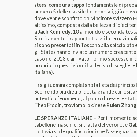
stessi come una tappa fondamentale di prepara
numero 5 delle classifiche mondiali, già conv
dove venne sconfitto dal vincitore svizzero
H
altissimo, composta dalla bellezza di dieci ten
a
Jack Kennedy
, 10 al mondo e seconda testa 
Storicamente il rapporto tra gli Internazional
si sono presentati in Toscana alla spicciolata 
gli States hanno inviato un numero crescente d
caso nel 2018 è arrivato il primo successo in 
proprio in questi giorni ha deciso di scegliere 
italiana).
Tra gli uomini completano la lista dei principal
Scorrendo più dietro, desta grande curiosità v
autentico fenomeno, al punto da essere stato 
Thea Frodin, troviamo la cinese
Ruien Zhang
LE SPERANZE ITALIANE
– Per il momento son
tabellone maschile: si tratta del veronese
Gab
tuttavia sia le qualificazioni che l’assegnazion