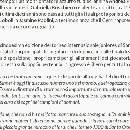
tempo: l’ultimo trionfatore azzurro fu dieci anni fa
Andrea P
illo vincente di
Gabriella Boschiero
risalente addirittura al 19
ltimi dieci anni sono passati tutti gli attuali protagonisti del
Cobolli
a
Jasmine Paolini
, a testimonianza che il Cerri rappr
meri da record a riguardo.
cinquesima edizione del torneo internazionale juniores di Sa
i tabelloni principali di singolare e di doppio, fino alle finali d
 disposizione i propri campi per gli allenamenti dei giocatori.
 diretta sulla app Supertennix. L’ingresso è libero per tutta l
rneo che tanto amiamo
–
queste le parole alla vigilia del dirett
nik Sinner è oggi l’indiscusso numero uno del mondo, quel ragazzin
ssere il direttore di un torneo così importante dà naturalmente 
ando, tantissimi anni fa, facevo il raccattapalle sul campo central
rsi cura dei sogni dei campioni di domani.
ione, che non ci ha mai fatto mancare il suo sostegno, all’Amminis
 saranno momenti di tensione, perché quando si lavora con il cuor
l piccolo grande miracolo di far sì che il torneo J300 di Santa Cro