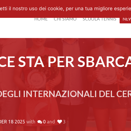
i il nostro uso dei cookie, per una tua migliore esperi
HOME
CHI SIAMO
SCUOLA TENNIS
NE
E STA PER SBARCA
DEGLI INTERNAZIONALI DEL CER
DER 18 2025
with
0
and
3