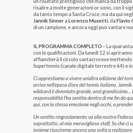
un risultato prestigioso che manca da troppo 
risalire a molte generazioni or sono, con il sig
da tanto tempo a Santa Croce, ma da qui negli u
Jannik Sinner
a
Lorenzo Musetti
, da
Flavio 
di un campione, e ancora oggi può vantare nu
IL PROGRAMMA COMPLETO
– La quaranta
con le qualificazioni. Da lunedì 12 si apriranno 
affiancherà il circolo santacrocese mettendo a
Supertennis (canale digitale terrestre 64) e in
Ci apprestiamo a vivere un’altra edizione del to
arriva nell’epoca d’oro del tennis italiano. Jan
wildcard è diventato grande, anzi grandissimo… E
responsabilità l’ho sentita dentro di me fin da qu
qui, con la stessa emozione negli occhi, a prende
Un sentito ringraziamento va alla nostra Federaz
soprattutto, al mio meraviglioso staff. So che ci
insieme riusciremo ancora una volta a realizzare i