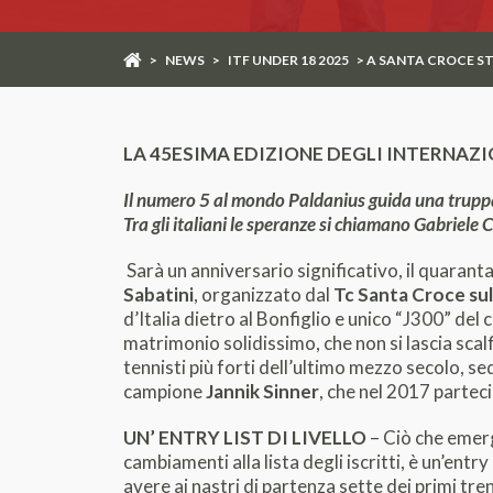
>
NEWS
>
ITF UNDER 18 2025
> A SANTA CROCE ST
LA 45ESIMA EDIZIONE DEGLI INTERNAZI
Il numero 5 al mondo Paldanius guida una truppa 
Tra gli italiani le speranze si chiamano Gabriele 
Sarà un anniversario significativo, il quaran
Sabatini
, organizzato dal
Tc Santa Croce sul
d’Italia dietro al Bonfiglio e unico “J300” del
matrimonio solidissimo, che non si lascia scalf
tennisti più forti dell’ultimo mezzo secolo, se
campione
Jannik Sinner
, che nel 2017 partec
UN’ ENTRY LIST DI LIVELLO
– Ciò che emer
cambiamenti alla lista degli iscritti, è un’entr
avere ai nastri di partenza sette dei primi tr