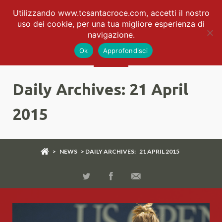
Utilizzando www.tcsantacroce.com, accetti il nostro
uso dei cookie, per una tua migliore esperienza di
navigazione.
Ok
Approfondisci
Daily Archives:
21 April
2015
>
NEWS
> DAILY ARCHIVES:
21 APRIL 2015