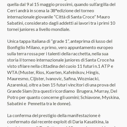
quella dal 9 al 15 maggio prossimi, quando sull’argilla del
Cerri andrà in scena la 38°edizione del torneo
internazionale giovanile “Città di Santa Croce” Mauro
Sabatini, considerato dagli addetti ai lavori tra i primi 10
tornei juniores a livello mondiale.
Unica tappa italiana di “grade 1”, anteprima di lusso del
Bonfiglio Milano, e primo, vero appuntamento europeo
sulla terra rossa per i talenti della racchetta, nella sua
storia il torneo internazionale juniores di Santa Croce ha
visto sfilare nella cittadina del cuoio 11 futuri n.1 ATP e
WTA (Muster, Rios, Kuerten, Kafelnikov, Hingis,
Mauresmo, Cljister, Ivanovic, Safina, Wozniacki,
Azarenka), oltre a ben 15 futuri vincitori di una prova del
Grande Slam (tra questi ricordiamo Brugera, Murray, Del
Potro per quanto concerne gli uomini; Schiavone, Myskina,
Sabatini e Pennetta tra le donne).
La conferma del prestigio della manifestazione è
confermato dal recente exploit di Daria Kasatkina, la