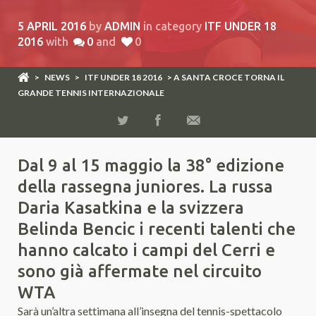
5 APRIL 2016
by
ADMIN
in category
ITF UNDER 18
2016
with
0
and
0
>
NEWS
>
ITF UNDER 18 2016
> A SANTA CROCE TORNA IL
GRANDE TENNIS INTERNAZIONALE
Dal 9 al 15 maggio la 38° edizione
della rassegna juniores. La russa
Daria Kasatkina e la svizzera
Belinda Bencic i recenti talenti che
hanno calcato i campi del Cerri e
sono già affermate nel circuito
WTA
Sarà un’altra settimana all’insegna del tennis-spettacolo