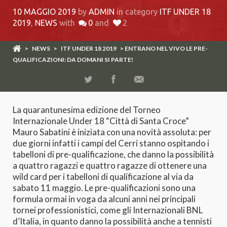
10 MAGGIO 2019
by
ADMIN
in category
ITF UNDER 18
2019
,
NEWS
with
0
and
2
>
NEWS
>
ITF UNDER 18 2019
> ENTRANO NEL VIVO LE PRE-
QUALIFICAZIONI: DA DOMANI SI PARTE!
La quarantunesima edizione del Torneo
Internazionale Under 18 “Città di Santa Croce”
Mauro Sabatini è iniziata con una novità assoluta: per
due giorni infatti i campi del Cerri stanno ospitando i
tabelloni di pre-qualificazione, che danno la possibilità
a quattro ragazzi e quattro ragazze di ottenere una
wild card per i tabelloni di qualificazione al via da
sabato 11 maggio. Le pre-qualificazioni sono una
formula ormai in voga da alcuni anni nei principali
tornei professionistici, come gli Internazionali BNL
d’Italia, in quanto danno la possibilità anche a tennisti