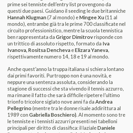
prime sei tenniste dell’entry list provengono da
questi due paesi. Guidano il seeding le due britanniche
Hannah Klugman
(7 al mondo) e
Mingee Xu
(11 al
mondo), entrambe già tra le prime 700 classificate nel
circuito professionistico, mentre la scuola tennistica
ben rappresentata da
Grigor Dimitrov
risponde con
un trittico di assoluto rispetto, formato da
Iva
Ivanova, Rositsa Dencheva
e
Elizara Yaneva
,
rispettivamente numero 14, 18 e 19 al mondo.
Anche quest’anno la truppa italiana si schiera lontano
dai primi favoriti. Purtroppo non è una novità, e
neppure una sentenza assoluta, considerando la
stagione di successi che sta vivendo il tennis azzurro,
ma rimane il fatto che sarà difficile ripetere l’ultimo
trionfo tricolore siglato nove anni fa da
Andrea
Pellegrino
(mentre tra le donne risale addirittura al
1989 con
Gabriella Boschiero)
. Al momento sono tre
le tenniste e i tennisti azzurri presenti nei tabelloni
principali per diritto di classifica: il laziale
Daniele