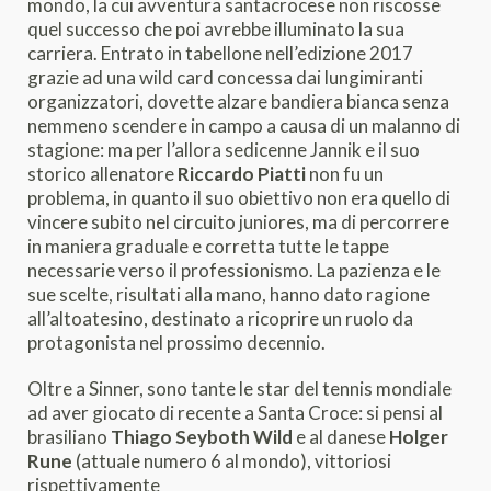
mondo, la cui avventura santacrocese non riscosse
quel successo che poi avrebbe illuminato la sua
carriera. Entrato in tabellone nell’edizione 2017
grazie ad una wild card concessa dai lungimiranti
organizzatori, dovette alzare bandiera bianca senza
nemmeno scendere in campo a causa di un malanno di
stagione: ma per l’allora sedicenne Jannik e il suo
storico allenatore
Riccardo Piatti
non fu un
problema, in quanto il suo obiettivo non era quello di
vincere subito nel circuito juniores, ma di percorrere
in maniera graduale e corretta tutte le tappe
necessarie verso il professionismo. La pazienza e le
sue scelte, risultati alla mano, hanno dato ragione
all’altoatesino, destinato a ricoprire un ruolo da
protagonista nel prossimo decennio.
Oltre a Sinner, sono tante le star del tennis mondiale
ad aver giocato di recente a Santa Croce: si pensi al
brasiliano
Thiago Seyboth Wild
e al danese
Holger
Rune
(attuale numero 6 al mondo), vittoriosi
rispettivamente