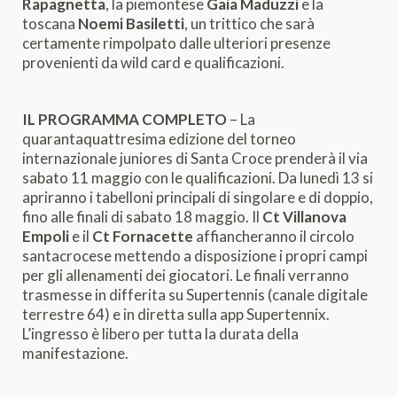
Rapagnetta
, la piemontese
Gaia Maduzzi
e la
toscana
Noemi Basiletti
, un trittico che sarà
certamente rimpolpato dalle ulteriori presenze
provenienti da wild card e qualificazioni.
IL PROGRAMMA COMPLETO
– La
quarantaquattresima edizione del torneo
internazionale juniores di Santa Croce prenderà il via
sabato 11 maggio con le qualificazioni. Da lunedì 13 si
apriranno i tabelloni principali di singolare e di doppio,
fino alle finali di sabato 18 maggio. Il
Ct Villanova
Empoli
e il
Ct Fornacette
affiancheranno il circolo
santacrocese mettendo a disposizione i propri campi
per gli allenamenti dei giocatori. Le finali verranno
trasmesse in differita su Supertennis (canale digitale
terrestre 64) e in diretta sulla app Supertennix.
L’ingresso è libero per tutta la durata della
manifestazione.