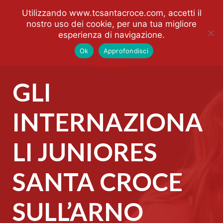
Utilizzando www.tcsantacroce.com, accetti il
nostro uso dei cookie, per una tua migliore
esperienza di navigazione.
Ok
Approfondisci
GLI
INTERNAZIONA
LI JUNIORES
SANTA CROCE
SULL’ARNO