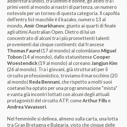
addirittura undici, tra uomini e donne, gli atleti tra i
primi venti al mondo ai nastri di partenza, un numero
notevole per un torneo di questa categoria. Il capofila
dell’entry list maschile è il kazako, numero 13 al
mondo,
Amir Omarkhanov
, giunto ai quarti di finale
agli ultimi Australian Open. Dietro di lui un
concentrato di alcuni tra i più promettenti talenti
provenienti dai cinque continenti: dal francese
Thomas Faurel
(17 al mondo) al colombiano
Miguel
Tobon
(14 al mondo), dallo statunitense
Cooper
Woestendick
(19 al mondo) al coreano
Jangjun Kim
(26 al mondo). Tra i giovani, già strutturati per il
circuito professionistico, troviamo il marocchino (20
al mondo)
Reda Bennani
, che rispetto a molti suoi
coetanei ha optato per una programmazione “mista”
e vanta già incontri lottati con alcuni degli attuali
protagonisti del circuito ATP, come
Arthur Fills
e
Andrea Vavassori
.
Nel femminile si delinea, almeno sulla carta, una lotta
tra Gran Bretagna e Bulgaria, visto che cinque delle