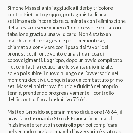
Simone Massellani si aggiudica il derby tricolore
contro
Pietro Logrippo
, protagonista di una
settimana da incorniciare culminata con l’eliminazione
della testa di serie numero 1 dopo essere entrato in
tabellone grazie a una wild card. Non è stato un
match semplice da gestire per il piemontese,
chiamato a convivere con il peso dei favori del
pronostico, il forte vento e una sfida ricca di
capovolgimenti. Logrippo, dopo un avvio complicato,
riesce infatti a recuperare lo svantaggio iniziale,
salvo poi subire il nuovo allungo dell’avversario nei
momenti decisivi. Conquistato un combattuto primo
set, Massellani ritrova fiducia e fluidità nel proprio
tennis, prendendo progressivamente il controllo
dell’incontro fino al definitivo 75 64.
Matteo Gribaldo supera in meno di due ore (76 64) il
brasiliano
Leonardo Storck Franca
, in un match
inizialmente tenuto in controllo per poi complicarsi
nel secondo parziale, quando l’avversario è stato ad