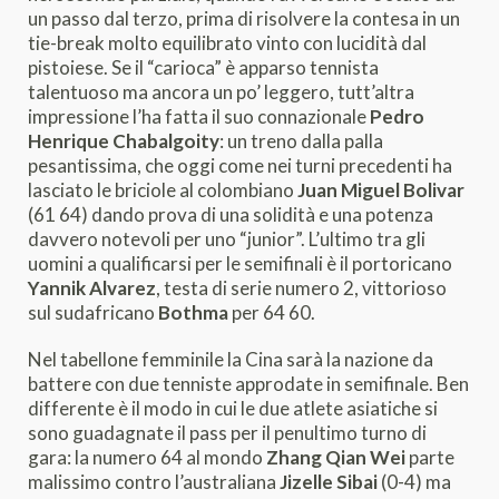
un passo dal terzo, prima di risolvere la contesa in un
tie-break molto equilibrato vinto con lucidità dal
pistoiese. Se il “carioca” è apparso tennista
talentuoso ma ancora un po’ leggero, tutt’altra
impressione l’ha fatta il suo connazionale
Pedro
Henrique Chabalgoity
: un treno dalla palla
pesantissima, che oggi come nei turni precedenti ha
lasciato le briciole al colombiano
Juan Miguel Bolivar
(61 64) dando prova di una solidità e una potenza
davvero notevoli per uno “junior”. L’ultimo tra gli
uomini a qualificarsi per le semifinali è il portoricano
Yannik Alvarez
, testa di serie numero 2, vittorioso
sul sudafricano
Bothma
per 64 60.
Nel tabellone femminile la Cina sarà la nazione da
battere con due tenniste approdate in semifinale. Ben
differente è il modo in cui le due atlete asiatiche si
sono guadagnate il pass per il penultimo turno di
gara: la numero 64 al mondo
Zhang Qian Wei
parte
malissimo contro l’australiana
Jizelle Sibai
(0-4) ma