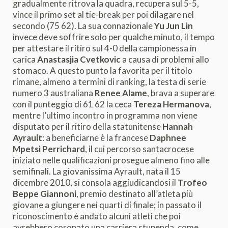
gradualmente ritrova la quadra, recupera sul 5-5,
vince il primo set al tie-break per poi dilagare nel
secondo (75 62). La sua connazionale
Yu Jun Lin
invece deve soffrire solo per qualche minuto, il tempo
per attestare il ritiro sul 4-0 della campionessa in
carica
Anastasjia Cvetkovic
a causa di problemi allo
stomaco. A questo punto la favorita per il titolo
rimane, almeno a termini di ranking, la testa di serie
numero 3 australiana
Renee Alame
, brava a superare
con il punteggio di 61 62 la ceca
Tereza Hermanova
,
mentre l’ultimo incontro in programma non viene
disputato per il ritiro della statunitense
Hannah
Ayrault
: a beneficiarne è la francese
Daphnee
Mpetsi Perrichard
, il cui percorso santacrocese
iniziato nelle qualificazioni prosegue almeno fino alle
semifinali. La giovanissima Ayrault, nata il 15
dicembre 2010, si consola aggiudicandosi il
Trofeo
Beppe Giannoni
, premio destinato all’atleta più
giovane a giungere nei quarti di finale; in passato il
riconoscimento è andato alcuni atleti che poi
avrebbero coronato una carriera stupenda, come