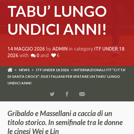
TABU’ LUNGO
UNDICI ANNI!
14 MAGGIO 2026
by
ADMIN
in category
ITF UNDER 18
2026
with
0
and
6
>
NEWS
>
ITF UNDER 18 2026
> INTERNAZIONALI ITF “CITTA’
DI SANTA CROCE”: DUE ITALIANI PER SFATARE UN TABU’ LUNGO
UNDICI ANNI!
Gribaldo e Massellani a caccia di un
titolo storico. In semifinale tra le donne
le cinesi Wei e Lin