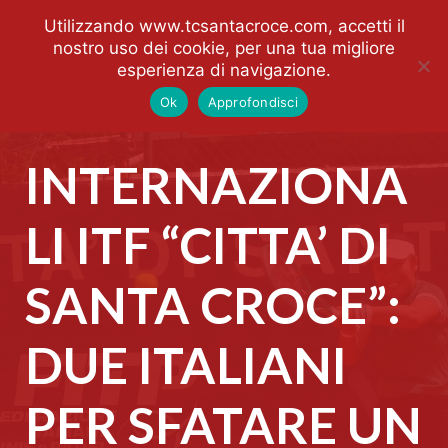
Utilizzando www.tcsantacroce.com, accetti il
nostro uso dei cookie, per una tua migliore
esperienza di navigazione.
Ok
Approfondisci
INTERNAZIONA
LI ITF “CITTA’ DI
SANTA CROCE”:
DUE ITALIANI
PER SFATARE UN