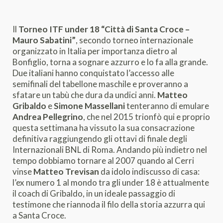
Il
Torneo ITF under 18 “Città di Santa Croce –
Mauro Sabatini”
, secondo torneo internazionale
organizzato in Italia per importanza dietro al
Bonfiglio, torna a sognare azzurro e lo fa alla grande.
Due italiani hanno conquistato l’accesso alle
semifinali del tabellone maschile e proveranno a
sfatare un tabù che dura da undici anni.
Matteo
Gribaldo
e
Simone Massellani
tenteranno di emulare
Andrea Pellegrino
, che nel 2015 trionfò qui e proprio
questa settimana ha vissuto la sua consacrazione
definitiva raggiungendo gli ottavi di finale degli
Internazionali BNL di Roma. Andando più indietro nel
tempo dobbiamo tornare al 2007 quando al Cerri
vinse
Matteo Trevisan
da idolo indiscusso di casa:
l’ex numero 1 al mondo tra gli under 18 è attualmente
il coach di Gribaldo, in un ideale passaggio di
testimone che riannoda il filo della storia azzurra qui
a Santa Croce.