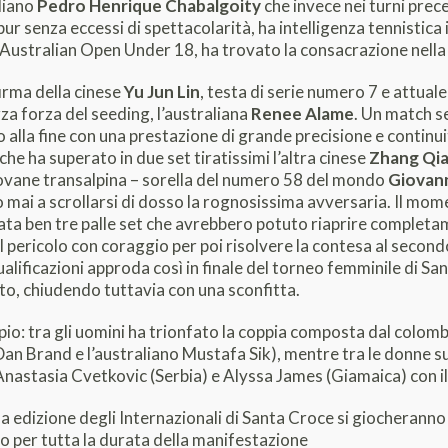
iliano
Pedro Henrique Chabalgoity
che invece nei turni prec
r senza eccessi di spettacolarità, ha intelligenza tennistica i
 Australian Open Under 18, ha trovato la consacrazione nella 
firma della cinese
Yu Jun Lin
, testa di serie numero 7 e attua
za forza del seeding, l’australiana
Renee Alame
. Un match se
zio alla fine con una prestazione di grande precisione e contin
che ha superato in due set tiratissimi l’altra cinese
Zhang Qi
a giovane transalpina – sorella del numero 58 del mondo
Giovann
o mai a scrollarsi di dosso la rognosissima avversaria. Il mom
rata ben tre palle set che avrebbero potuto riaprire completam
il pericolo con coraggio per poi risolvere la contesa al second
lificazioni approda così in finale del torneo femminile di San
atto, chiudendo tuttavia con una sconfitta.
pio: tra gli uomini ha trionfato la coppia composta dal colomb
Dan Brand e l’australiano Mustafa Sik), mentre tra le donne 
 Anastasia Cvetkovic (Serbia) e Alyssa James (Giamaica) con i
sima edizione degli Internazionali di Santa Croce si giocherann
ro per tutta la durata della manifestazione