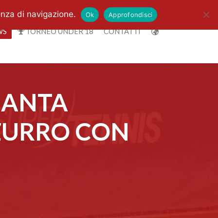
enza di navigazione.
Ok
Approfondisci
WS
TORNEO UNDER 18
CONTATTI
 SANTA
AZZURRO CON