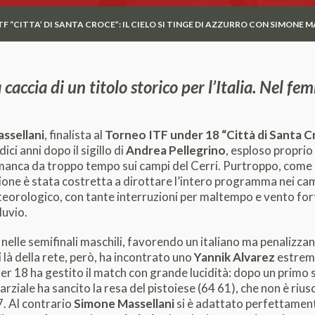
F “CITTA’ DI SANTA CROCE”: IL CIELO SI TINGE DI AZZURRO CON SIMONE M
 caccia di un titolo storico per l’Italia. Nel f
ssellani
, finalista al
Torneo ITF under 18 “Città di Santa C
dici anni dopo il sigillo di
Andrea Pellegrino
, esploso proprio
 manca da troppo tempo sui campi del Cerri. Purtroppo, come d
zione è stata costretta a dirottare l’intero programma nei camp
eorologico, con tante interruzioni per maltempo e vento fort
luvio.
 nelle semifinali maschili, favorendo un italiano ma penalizzan
i là della rete, però, ha incontrato uno
Yannik Alvarez
estrema
r 18 ha gestito il match con grande lucidità: dopo un primo 
rziale ha sancito la resa del pistoiese (64 61), che non è rius
7. Al contrario
Simone Massellani
si è adattato perfettament