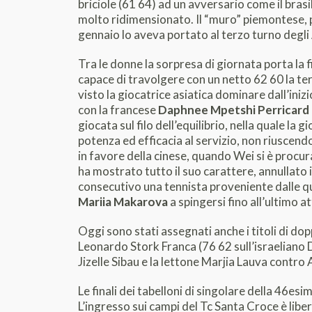
briciole (61 64) ad un avversario come il bras
molto ridimensionato. Il “muro” piemontese, pu
gennaio lo aveva portato al terzo turno degli
Tra le donne la sorpresa di giornata porta la 
capace di travolgere con un netto 62 60 la ter
visto la giocatrice asiatica dominare dall’ini
con la francese
Daphnee Mpetshi Perricard
giocata sul filo dell’equilibrio, nella quale l
potenza ed efficacia al servizio, non riuscend
in favore della cinese, quando Wei si è procu
ha mostrato tutto il suo carattere, annullato 
consecutivo una tennista proveniente dalle qua
Mariia Makarova
a spingersi fino all’ultimo 
Oggi sono stati assegnati anche i titoli di dop
Leonardo Stork Franca (76 62 sull’israeliano 
Jizelle Sibau e la lettone Marjia Lauva contro
Le finali dei tabelloni di singolare della 46e
L’ingresso sui campi del Tc Santa Croce è libe