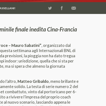
ASSELLANI!
emminile finale inedita Cina-Francia
roce – Mauro Sabatini”
, organizzato dal
 questa settimana agli Internazionali BNL di
a previsioni, la pioggia non ha dato tregua
i indoor: un’edizione, quella che si sta per
e, ma si spera che almeno la giornata
do l’altro,
Matteo Gribaldo
, meno brillante e
mente solido. La testa di serie numero 2 del
set combattuto, vinto dal portoricano per 6-
cito a rivivere l’impresa del proprio coach
e al nuovo scenario, lasciando appena le