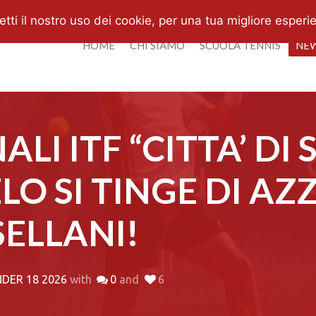
i il nostro uso dei cookie, per una tua migliore esperi
HOME
CHI SIAMO
SCUOLA TENNIS
NE
LI ITF “CITTA’ DI
IELO SI TINGE DI 
ELLANI!
NDER 18 2026
with
0
and
6