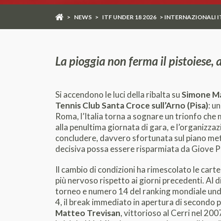
>
NEWS
>
ITF UNDER 18 2026
> INTERNAZIONALI IT
La pioggia non ferma il pistoiese, a
Si accendono le luci della ribalta su
Simone Ma
Tennis Club Santa Croce sull’Arno (Pisa)
: un
Roma, l’Italia torna a sognare un trionfo che
alla penultima giornata di gara, e l’organizza
concludere, davvero sfortunata sul piano met
decisiva possa essere risparmiata da Giove P
Il cambio di condizioni ha rimescolato le carte
più nervoso rispetto ai giorni precedenti. Al d
torneo e numero 14 del ranking mondiale unde
4, il break immediato in apertura di secondo pa
Matteo Trevisan
, vittorioso al Cerri nel 200