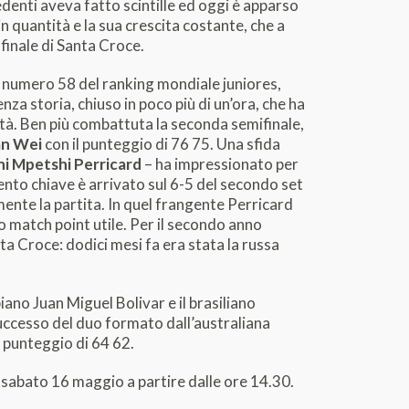
edenti aveva fatto scintille ed oggi è apparso
n quantità e la sua crescita costante, che a
finale di Santa Croce.
le numero 58 del ranking mondiale juniores,
nza storia, chiuso in poco più di un’ora, che ha
uità. Ben più combattuta la seconda semifinale,
an Wei
con il punteggio di 76 75. Una sfida
i Mpetshi Perricard
– ha impressionato per
ento chiave è arrivato sul 6-5 del secondo set
ente la partita. In quel frangente Perricard
o match point utile. Per il secondo anno
ta Croce: dodici mesi fa era stata la russa
iano Juan Miguel Bolivar e il brasiliano
successo del duo formato dall’australiana
l punteggio di 64 62.
o sabato 16 maggio a partire dalle ore 14.30.