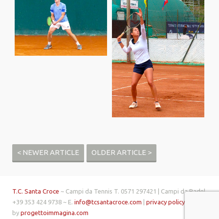
< NEWER ARTICLE
OLDER ARTICLE >
T.C. Santa Croce
~ Campi da Tennis T. 0571 297421 | Campi da Padel
+39 353 424 9738 ~ E.
info@tcsantacroce.com
|
privacy policy
| made
by
progettoimmagina.com