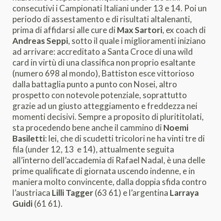
consecutivi i Campionati Italiani under 13 e 14. Poi un
periodo di assestamento e di risultati altalenanti,
prima di affidarsi alle cure di
Max Sartori
, ex coach di
Andreas Seppi
, sotto il quale i miglioramenti iniziano
ad arrivare: accreditato a Santa Croce di una wild
card in virtù di una classifica non proprio esaltante
(numero 698 al mondo), Battiston esce vittorioso
dalla battaglia punto a punto con Nosei, altro
prospetto con notevole potenziale, soprattutto
grazie ad un giusto atteggiamento e freddezza nei
momenti decisivi. Sempre a proposito di plurititolati,
sta procedendo bene anche il cammino di
Noemi
Basiletti
: lei, che di scudetti tricolori ne ha vinti tre di
fila (under 12, 13 e 14), attualmente seguita
all’interno dell’accademia di Rafael Nadal, è una delle
prime qualificate di giornata uscendo indenne, e in
maniera molto convincente, dalla doppia sfida contro
l’austriaca
Lilli Tagger
(63 61) e l’argentina
Larraya
Guidi
(61 61).