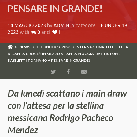
PENSARE IN GRANDE!
14 MAGGIO 2023
by
ADMIN
in category
ITF UNDER 18
2023
with
0
and
1
>
NEWS
>
ITF UNDER 18 2023
> INTERNAZIONALI ITF “CITTA’
DI SANTA CROCE”: IN MEZZO A TANTA PIOGGIA, BATTISTON E
BASILETTI TORNANO A PENSARE IN GRANDE!
Da lunedì scattano i main draw
con l’attesa per la stellina
messicana Rodrigo Pacheco
Mendez