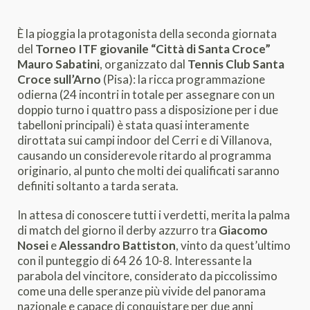
È la pioggia la protagonista della seconda giornata
del
Torneo ITF giovanile “Città di Santa Croce”
Mauro Sabatini
, organizzato dal
Tennis Club Santa
Croce sull’Arno
(Pisa): la ricca programmazione
odierna (24 incontri in totale per assegnare con un
doppio turno i quattro pass a disposizione per i due
tabelloni principali) è stata quasi interamente
dirottata sui campi indoor del Cerri e di Villanova,
causando un considerevole ritardo al programma
originario, al punto che molti dei qualificati saranno
definiti soltanto a tarda serata.
In attesa di conoscere tutti i verdetti, merita la palma
di match del giorno il derby azzurro tra
Giacomo
Nosei
e
Alessandro Battiston
, vinto da quest’ultimo
con il punteggio di 64 26 10-8. Interessante la
parabola del vincitore, considerato da piccolissimo
come una delle speranze più vivide del panorama
nazionale e capace di conquistare per due anni