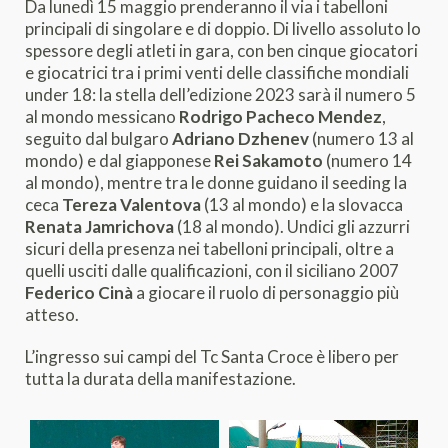
Da lunedì 15 maggio prenderanno il via i tabelloni
principali di singolare e di doppio. Di livello assoluto lo
spessore degli atleti in gara, con ben cinque giocatori
e giocatrici tra i primi venti delle classifiche mondiali
under 18: la stella dell’edizione 2023 sarà il numero 5
al mondo messicano
Rodrigo Pacheco Mendez
,
seguito dal bulgaro
Adriano Dzhenev
(numero 13 al
mondo) e dal giapponese
Rei Sakamoto
(numero 14
al mondo), mentre tra le donne guidano il seeding la
ceca
Tereza Valentova
(13 al mondo) e la slovacca
Renata Jamrichova
(18 al mondo). Undici gli azzurri
sicuri della presenza nei tabelloni principali, oltre a
quelli usciti dalle qualificazioni, con il siciliano 2007
Federico Cinà
a giocare il ruolo di personaggio più
atteso.
L’ingresso sui campi del Tc Santa Croce è libero per
tutta la durata della manifestazione.