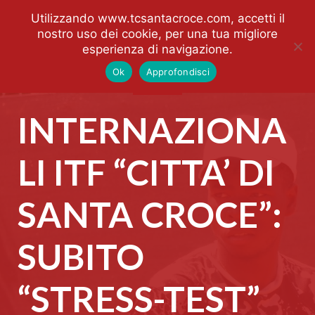
Utilizzando www.tcsantacroce.com, accetti il
nostro uso dei cookie, per una tua migliore
esperienza di navigazione.
Ok
Approfondisci
INTERNAZIONA
LI ITF “CITTA’ DI
SANTA CROCE”:
SUBITO
“STRESS-TEST”