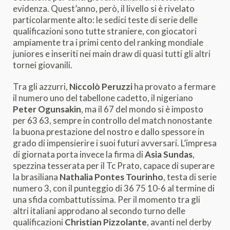
evidenza. Quest’anno, però, il livello si è rivelato
particolarmente alto: le sedici teste di serie delle
qualificazioni sono tutte straniere, con giocatori
ampiamente tra i primi cento del ranking mondiale
juniores e inseriti nei main draw di quasi tutti gli altri
tornei giovanili.
Tra gli azzurri,
Niccolò Peruzzi
ha provato a fermare
il numero uno del tabellone cadetto, il nigeriano
Peter Ogunsakin
, ma il 67 del mondo si è imposto
per 63 63, sempre in controllo del match nonostante
la buona prestazione del nostro e dallo spessore in
grado di impensierire i suoi futuri avversari. L’impresa
di giornata porta invece la firma di
Asia Sundas
,
spezzina tesserata per il Tc Prato, capace di superare
la brasiliana
Nathalia Pontes Tourinho
, testa di serie
numero 3, con il punteggio di 36 75 10-6 al termine di
una sfida combattutissima. Per il momento tra gli
altri italiani approdano al secondo turno delle
qualificazioni
Christian Pizzolante
, avanti nel derby