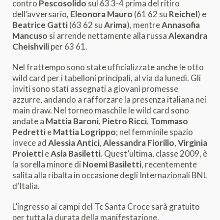
contro
Pescosolido
sul 63 3-4 prima del ritiro
dell’avversario
, Eleonora Mauro
(61 62 su
Reichel
) e
Beatrice Gatti
(63 62 su
Arima
), mentre
Annasofia
Mancuso
si arrende nettamente alla russa
Alexandra
Cheishvili
per 63 61.
Nel frattempo sono state ufficializzate anche le otto
wild card per i tabelloni principali, al via da lunedì. Gli
inviti sono stati assegnati a giovani promesse
azzurre, andando a rafforzare la presenza italiana nei
main draw. Nel torneo maschile le wild card sono
andate a
Mattia Baroni
,
Pietro Ricci
,
Tommaso
Pedretti
e
Mattia Logrippo
; nel femminile spazio
invece ad
Alessia Antici
,
Alessandra Fiorillo
,
Virginia
Proietti
e
Asia Basiletti
. Quest’ultima, classe 2009, è
la sorella minore di
Noemi Basiletti
, recentemente
salita alla ribalta in occasione degli Internazionali BNL
d’Italia.
L’ingresso ai campi del Tc Santa Croce sarà gratuito
per tutta la durata della manifestazione.