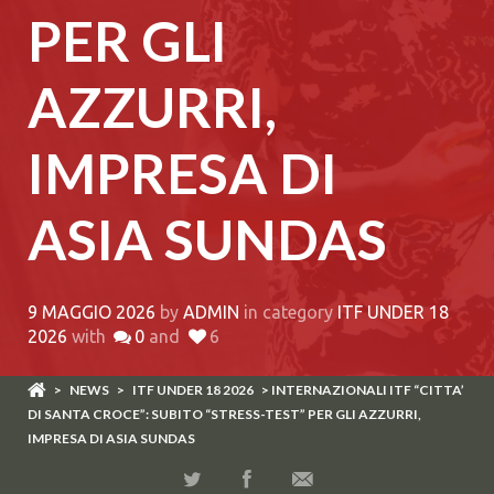
PER GLI
AZZURRI,
IMPRESA DI
ASIA SUNDAS
9 MAGGIO 2026
by
ADMIN
in category
ITF UNDER 18
2026
with
0
and
6
>
NEWS
>
ITF UNDER 18 2026
> INTERNAZIONALI ITF “CITTA’
DI SANTA CROCE”: SUBITO “STRESS-TEST” PER GLI AZZURRI,
IMPRESA DI ASIA SUNDAS