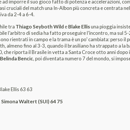
te ad imporre il suo gioco fatto di potenza e accelerazioni, co
asi cruciali del match una In-Albon più concreta e centrata nelle
va da 2-4 a 6-4.
hile tra
Thiago Seyboth Wild
e
Blake Ellis
una pioggia insiste
le l’arbitro di sedia ha fatto proseguire l’incontro, ma sul 5-
ono rientrati in campo e la trama è un po’ cambiata: perso il pr
, almeno fino al 3-3, quando il brasiliano ha strappato a la bat
che riporta il Brasile in vetta a Santa Croce otto anni dopo i
Belinda Bencic
, poi diventata numero 7 del mondo, si impose
lake Ellis 63 63
b. Simona Waltert (SUI) 64 75