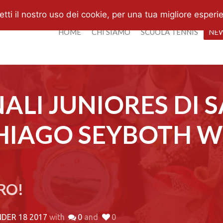
i il nostro uso dei cookie, per una tua migliore esperi
HOME
CHI SIAMO
SCUOLA TENNIS
NE
ALI JUNIORES DI 
THIAGO SEYBOTH W
RO!
NDER 18 2017
with
0
and
0