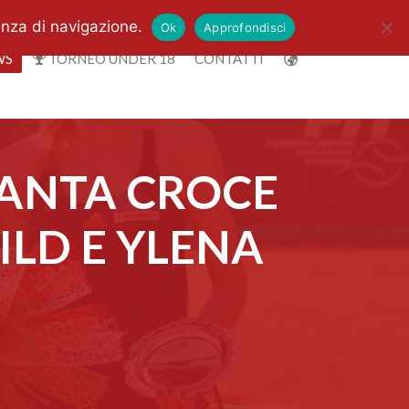
enza di navigazione.
Ok
Approfondisci
WS
TORNEO UNDER 18
CONTATTI
SANTA CROCE
ILD E YLENA