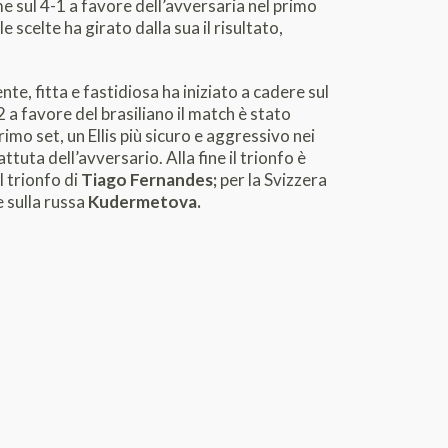
me sul 4-1 a favore dell’avversaria nel primo
 scelte ha girato dalla sua il risultato,
nte, fitta e fastidiosa ha iniziato a cadere sul
2 a favore del brasiliano il match è stato
imo set, un Ellis più sicuro e aggressivo nei
tuta dell’avversario. Alla fine il trionfo è
l trionfo di
Tiago Fernandes;
per la Svizzera
 sulla russa
Kudermetova.