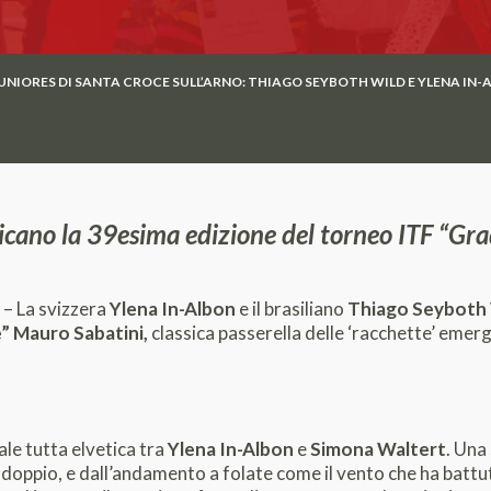
UNIORES DI SANTA CROCE SULL’ARNO: THIAGO SEYBOTH WILD E YLENA IN-A
udicano la 39esima edizione del torneo ITF “Gr
 – La svizzera
Ylena In-Albon
e il brasiliano
Thiago Seyboth
e” Mauro Sabatini,
classica passerella delle ‘racchette’ emerg
le tutta elvetica tra
Ylena In-Albon
e
Simona Waltert
. Una
doppio, e dall’andamento a folate come il vento che ha battuto