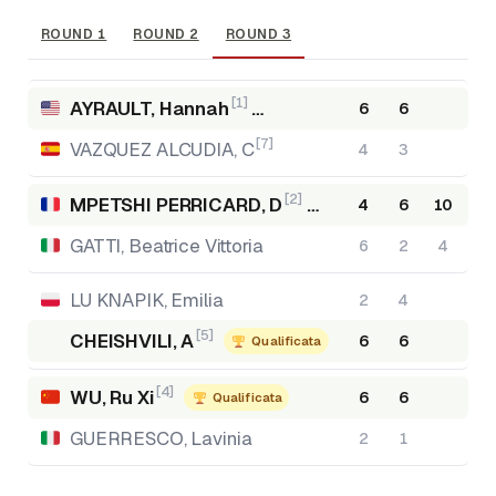
ROUND 1
ROUND 2
ROUND 3
[1]
AYRAULT, Hannah
6
6
Qualificata
[7]
VAZQUEZ ALCUDIA, C
4
3
[2]
MPETSHI PERRICARD, D
4
6
10
Qualificata
GATTI, Beatrice Vittoria
6
2
4
LU KNAPIK, Emilia
2
4
[5]
CHEISHVILI, A
6
6
Qualificata
[4]
WU, Ru Xi
6
6
Qualificata
GUERRESCO, Lavinia
2
1