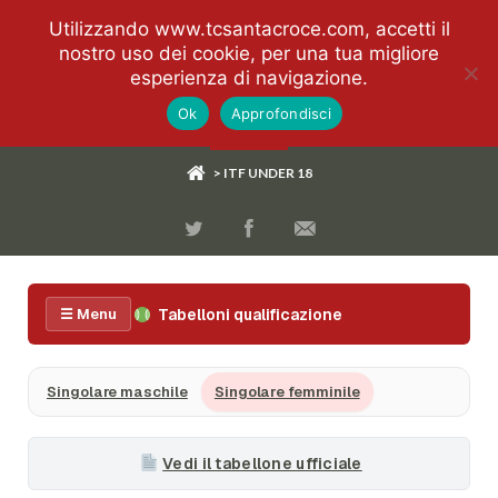
Utilizzando www.tcsantacroce.com, accetti il
nostro uso dei cookie, per una tua migliore
esperienza di navigazione.
Ok
Approfondisci
> ITF UNDER 18
Tabelloni qualificazione
☰ Menu
Singolare maschile
Singolare femminile
Vedi il tabellone ufficiale