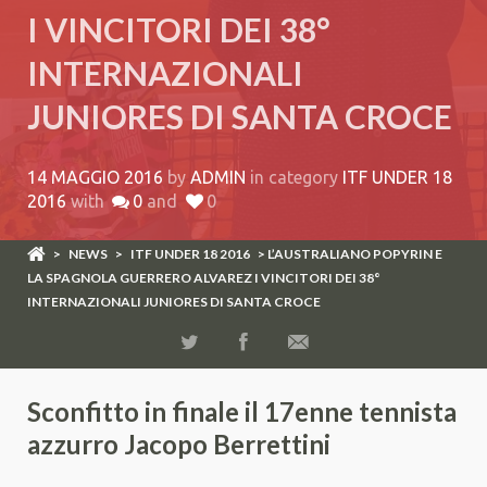
I VINCITORI DEI 38°
INTERNAZIONALI
JUNIORES DI SANTA CROCE
14 MAGGIO 2016
by
ADMIN
in category
ITF UNDER 18
2016
with
0
and
0
>
NEWS
>
ITF UNDER 18 2016
> L’AUSTRALIANO POPYRIN E
LA SPAGNOLA GUERRERO ALVAREZ I VINCITORI DEI 38°
INTERNAZIONALI JUNIORES DI SANTA CROCE
Sconfitto in finale il 17enne tennista
azzurro Jacopo Berrettini