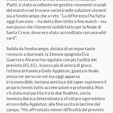
Piatti, è stato eccellente nel gestire i momenti cruciali
del match e nel trovare varietà nelle soluzioni vincenti
sia a fondocampo che a rete. “La differenza l’ha fatta
oggi il servizio – ha detto Berrettini a fine match – ma
non posso che ritenermi soddisfatto per la finale di
Santa Croce, dove ero stato accreditato con una wild
card”.
Solida da fondocampo, dotata di un importante
rovescio a due mani, la 16enne spagnola Eva
Guerrero Alvarez ha regolato con più facilità del
previsto (61,61) , in poco più di un’ora di gioco,
l’ottima britannica Emily Appleton, giunta in finale
senza ver perso un set ma oggi apparsa
irriconoscibile, lontana anni luce dal saper esprimere il
proprio tennis tutto accelerazioni e profondità. Non
c’è stata mai partita tra le due finaliste, con la
tennista iberica determinata a sfruttare ogni minimo
errore della Appleton, alla fine uscita in lacrime dal
campo. “Ho affrontato minori difficoltà del previsto