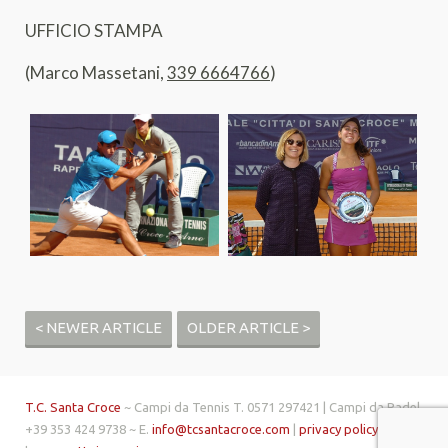
UFFICIO STAMPA
(Marco Massetani,
339 6664766
)
< NEWER ARTICLE
OLDER ARTICLE >
T.C. Santa Croce
~ Campi da Tennis T. 0571 297421 | Campi da Padel
+39 353 424 9738 ~ E.
info@tcsantacroce.com
|
privacy policy
| made