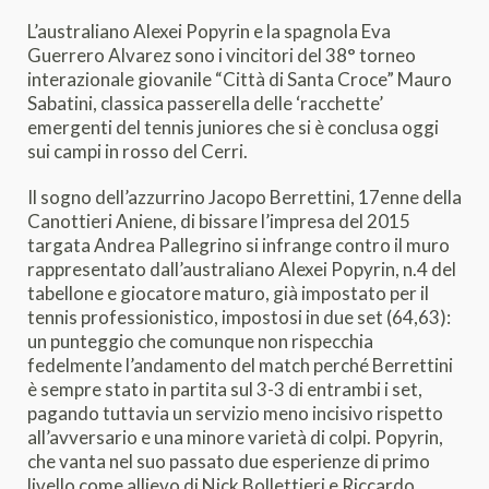
L’australiano Alexei Popyrin e la spagnola Eva
Guerrero Alvarez sono i vincitori del 38° torneo
interazionale giovanile “Città di Santa Croce” Mauro
Sabatini, classica passerella delle ‘racchette’
emergenti del tennis juniores che si è conclusa oggi
sui campi in rosso del Cerri.
Il sogno dell’azzurrino Jacopo Berrettini, 17enne della
Canottieri Aniene, di bissare l’impresa del 2015
targata Andrea Pallegrino si infrange contro il muro
rappresentato dall’australiano Alexei Popyrin, n.4 del
tabellone e giocatore maturo, già impostato per il
tennis professionistico, impostosi in due set (64,63):
un punteggio che comunque non rispecchia
fedelmente l’andamento del match perché Berrettini
è sempre stato in partita sul 3-3 di entrambi i set,
pagando tuttavia un servizio meno incisivo rispetto
all’avversario e una minore varietà di colpi. Popyrin,
che vanta nel suo passato due esperienze di primo
livello come allievo di Nick Bollettieri e Riccardo