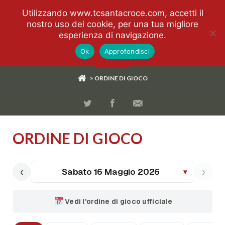
Utilizzando www.tcsantacroce.com, accetti il
nostro uso dei cookie, per una tua migliore
esperienza di navigazione.
Ok
Approfondisci
> ORDINE DI GIOCO
ORDINE DI GIOCO
‹
›
Sabato 16 Maggio 2026
▾
Vedi l'ordine di gioco ufficiale