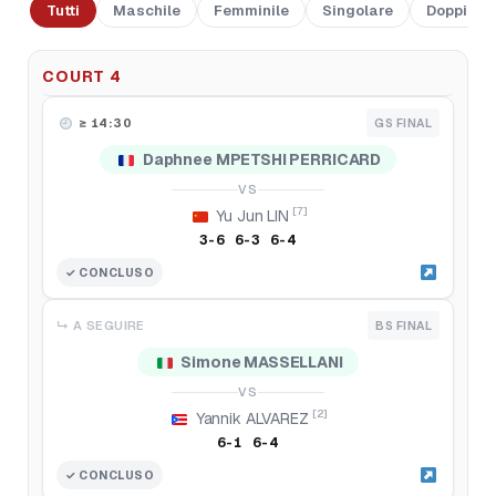
Tutti
Maschile
Femminile
Singolare
Doppio
COURT 4
≥ 14:30
GS FINAL
Daphnee MPETSHI PERRICARD
VS
[7]
Yu Jun LIN
3-6 6-3 6-4
✓ CONCLUSO
↳ A SEGUIRE
BS FINAL
Simone MASSELLANI
VS
[2]
Yannik ALVAREZ
6-1 6-4
✓ CONCLUSO