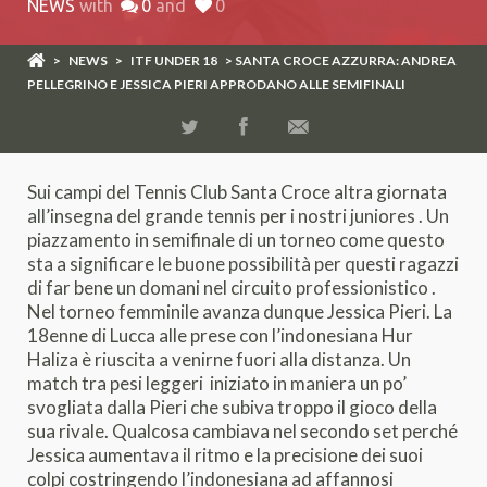
NEWS
with
0
and
0
>
NEWS
>
ITF UNDER 18
> SANTA CROCE AZZURRA: ANDREA
PELLEGRINO E JESSICA PIERI APPRODANO ALLE SEMIFINALI
Sui campi del Tennis Club Santa Croce altra giornata
all’insegna del grande tennis per i nostri juniores . Un
piazzamento in semifinale di un torneo come questo
sta a significare le buone possibilità per questi ragazzi
di far bene un domani nel circuito professionistico .
Nel torneo femminile avanza dunque Jessica Pieri. La
18enne di Lucca alle prese con l’indonesiana Hur
Haliza è riuscita a venirne fuori alla distanza. Un
match tra pesi leggeri iniziato in maniera un po’
svogliata dalla Pieri che subiva troppo il gioco della
sua rivale. Qualcosa cambiava nel secondo set perché
Jessica aumentava il ritmo e la precisione dei suoi
colpi costringendo l’indonesiana ad affannosi