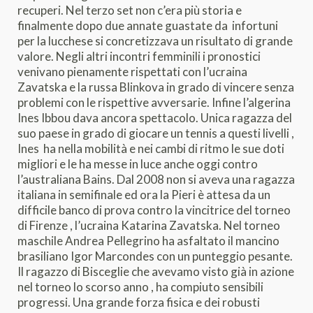
recuperi. Nel terzo set non c’era più storia e
finalmente dopo due annate guastate da infortuni
per la lucchese si concretizzava un risultato di grande
valore. Negli altri incontri femminili i pronostici
venivano pienamente rispettati con l’ucraina
Zavatska e la russa Blinkova in grado di vincere senza
problemi con le rispettive avversarie. Infine l’algerina
Ines Ibbou dava ancora spettacolo. Unica ragazza del
suo paese in grado di giocare un tennis a questi livelli ,
Ines ha nella mobilità e nei cambi di ritmo le sue doti
migliori e le ha messe in luce anche oggi contro
l’australiana Bains. Dal 2008 non si aveva una ragazza
italiana in semifinale ed ora la Pieri è attesa da un
difficile banco di prova contro la vincitrice del torneo
di Firenze , l’ucraina Katarina Zavatska. Nel torneo
maschile Andrea Pellegrino ha asfaltato il mancino
brasiliano Igor Marcondes con un punteggio pesante.
Il ragazzo di Bisceglie che avevamo visto già in azione
nel torneo lo scorso anno , ha compiuto sensibili
progressi. Una grande forza fisica e dei robusti