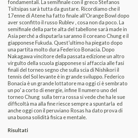
fondamentali. La semifinale con il greco Stefanos
Tsitsipas sarà tutta da gustare. Ricordiamo che il
17enne di Atene ha fatto finale all’Orange Bowl dopo
aver sconfitto il russo Rublev , cosa non da poco. La
semifinale della parte alta del tabellone sarà made in
Asia perché a disputarla saranno il coreano Chung e il
giapponese Fukuda. Quest’ultimo ha piegato dopo
una partita molto dura Federico Bonacia. Dopo
Nakagawa vincitore della passata edizione un altro
virgulto della scuola giapponese si affaccia alle fasi
finali del torneo segno che sulla scia di Nishikori il
tennis del Sol levante è in grande sviluppo. Federico
Bonacia è un grande lottatore ma oggi ci è sembrato
un po’ a corto di energie, infine Il numero uno del
torneo Chung sulla terra rossa si vede che ha le sue
difficoltà ma alla fine riesce sempre a spuntarla ed
anche oggi con il peruviano Rosas ha dato prova di
una buona solidità fisica e mentale.
Risultati