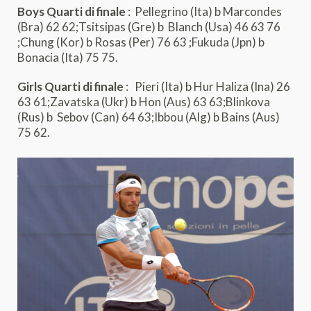
Boys Quarti di finale
: Pellegrino (Ita) b Marcondes
(Bra) 62 62;Tsitsipas (Gre) b Blanch (Usa) 46 63 76
;Chung (Kor) b Rosas (Per) 76 63 ;Fukuda (Jpn) b
Bonacia (Ita) 75 75.
Girls Quarti di finale
: Pieri (Ita) b Hur Haliza (Ina) 26
63 61;Zavatska (Ukr) b Hon (Aus) 63 63;Blinkova
(Rus) b Sebov (Can) 64 63;Ibbou (Alg) b Bains (Aus)
75 62.