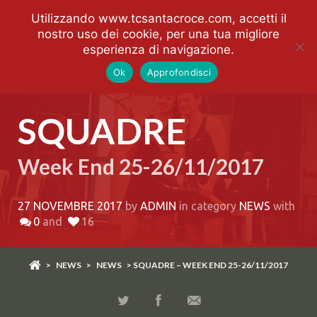
Utilizzando www.tcsantacroce.com, accetti il
nostro uso dei cookie, per una tua migliore
esperienza di navigazione.
Ok
Approfondisci
SQUADRE
Week End 25-26/11/2017
27 NOVEMBRE 2017
by
ADMIN
in category
NEWS
with
0
and
16
>
NEWS
>
NEWS
> SQUADRE – WEEK END 25-26/11/2017